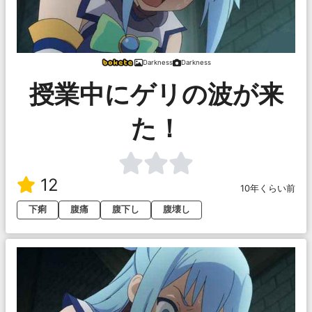
Darkness
Darkness
授業中にゲリの波が来
た！
12
10年くらい前
下痢
腹痛
腹下し
腹壊し