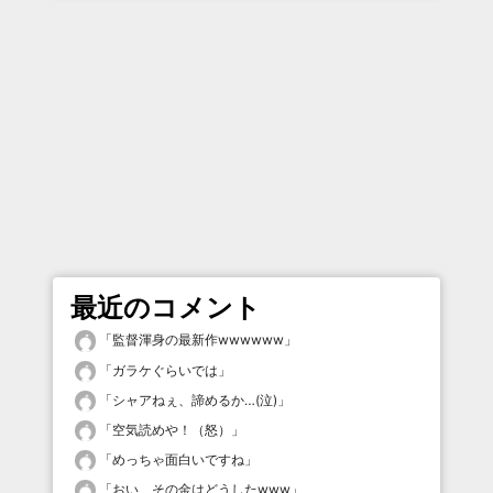
最近のコメント
「
監督渾身の最新作wwwwww
」
「
ガラケぐらいでは
」
「
シャアねぇ、諦めるか…(泣)
」
「
空気読めや！（怒）
」
「
めっちゃ面白いですね
」
「
おい、その金はどうしたwww
」