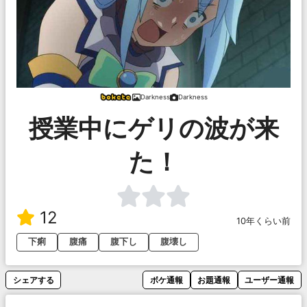
Darkness
Darkness
授業中にゲリの波が来
た！
12
10年くらい前
下痢
腹痛
腹下し
腹壊し
シェアする
ボケ通報
お題通報
ユーザー通報