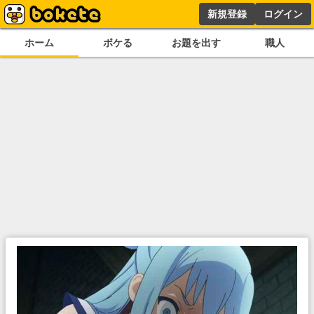
新規登録
ログイン
ホーム
ボケる
お題を出す
職人