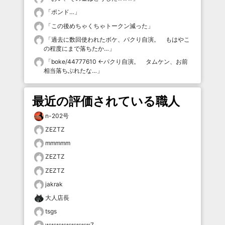
「
ポンド…
」
「
この後めちゃくちゃトークン減った
」
「
過去に数回使われたボケ、パクり自演。 もはやこ
の程度にまで落ちたか…
」
「
boke/44777610 ←パクり自演。 タムケン、お前
相当落ちぶれたな…
」
最近の評価されている職人
n-202号
ZEZTZ
mmmmm
ZEZTZ
ZEZTZ
jakrak
大人店長
tsgs
wwwwwwwww7