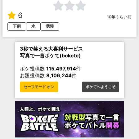
6
10年くらい前
下痢
水
我慢
3秒で笑える大喜利サービス
写真で一言ボケて(bokete)
ボケ投稿数
115,497,914
件
お題投稿数
8,106,244
件
セーフモード オン
ボケてへようこそ