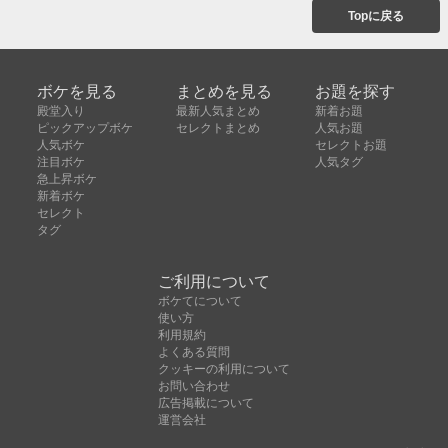
Topに戻る
ボケを見る
まとめを見る
お題を探す
殿堂入り
最新人気まとめ
新着お題
ピックアップボケ
セレクトまとめ
人気お題
人気ボケ
セレクトお題
注目ボケ
人気タグ
急上昇ボケ
新着ボケ
セレクト
タグ
ご利用について
ボケてについて
使い方
利用規約
よくある質問
クッキーの利用について
お問い合わせ
広告掲載について
運営会社