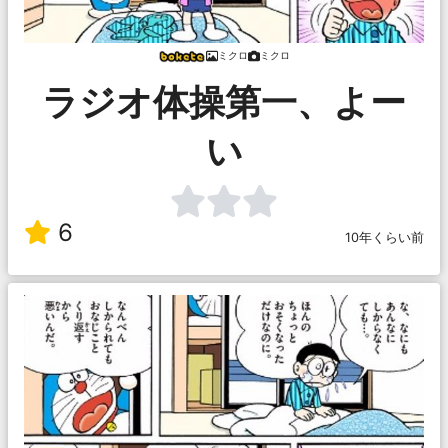
ミクロ
ミクロ
ラジオ体操第一、よー
い
6
10年くらい前