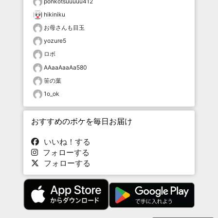
ponkotsuuuuu412
hikiniku
お母さんも目玉
yozure5
ロボ
AAaaAaaAa580
笹の葉
1o_ok
おすすめのボケを毎日お届け
いいね！する
フォローする
フォローする