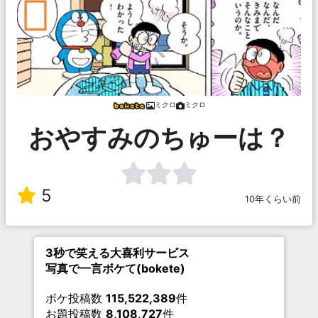
ミクロ
ミクロ
おやすみのちゅーは？
5
10年くらい前
3秒で笑える大喜利サービス
写真で一言ボケて(bokete)
ボケ投稿数
115,522,389
件
お題投稿数
8,108,727
件