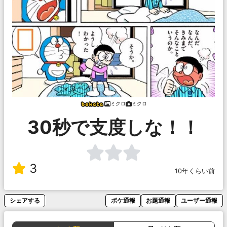
ミクロ
ミクロ
30秒で支度しな！！
3
10年くらい前
シェアする
ボケ通報
お題通報
ユーザー通報