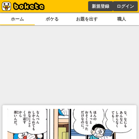
新規登録
ログイン
ホーム
ボケる
お題を出す
職人