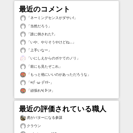
最近のコメント
「
ネーミングセンスがダサい!
」
「
当然だろう
」
「
誰に倒された?
」
「
いや、やりそうやけどね…
」
「
上手いなー
」
「
いにしえからのボケてのノリ
」
「
前にも見たぞこれ
」
「
もっと他にいいのがあっただろうな
」
「
≡(｢･ω･)｢ﾏﾃｰ
」
「
頑張れ٩( ᐖ )۶
」
最近の評価されている職人
虎がバターになる参謀
クラウン