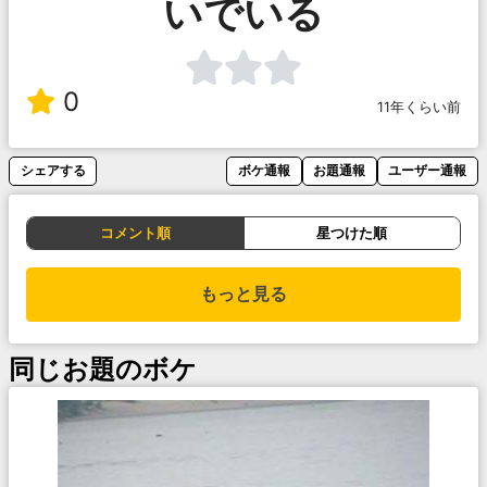
いでいる
0
11年くらい前
シェアする
ボケ通報
お題通報
ユーザー通報
コメント順
星つけた順
もっと見る
同じお題のボケ