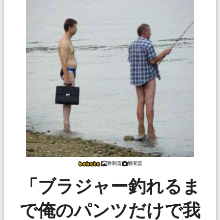
磐閣斎
磐閣斎
「ブラジャー釣れるま
で俺のパンツだけで我