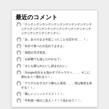
最近のコメント
「
ナシナシナシナシナシナシナシナシナシナシナシナ
シナシナシナシナシナシナシナシナシナシナシナシナ
シナシナシナシナシナシナシ
」
「
あ、ありのまま今起こったことを話すぜ、、！
」
「
自分で食べたの忘れてますよ
」
「
発想が天才笑笑
」
「
お砂糖でも溢したのかな？
」
「
オレも蹴られたいし踏まれたい
」
「
Google先生をも負かすブチャラティ、、、そこに
痺れるゥ！憧れるゥ！
」
「
アリデルをサヨナラ勝ちと表現、、、僕は敬意を表
する！！
」
「
難しいィィィイイイイ！！！
」
「
中村悠一様のご友人！？！？会わせて！！
」