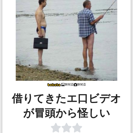
磐閣斎
磐閣斎
借りてきたエ口ビデオ
が冒頭から怪しい