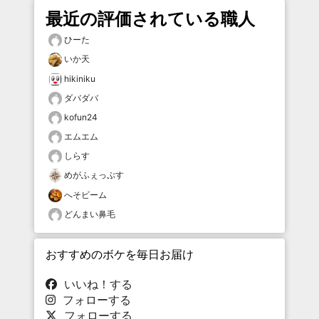
最近の評価されている職人
ひーた
いか天
hikiniku
ダバダバ
kofun24
エムエム
しらす
めがふぇっぷす
へそビーム
どんまい鼻毛
おすすめのボケを毎日お届け
いいね！する
フォローする
フォローする