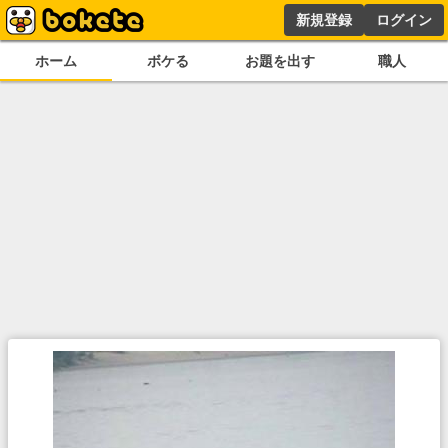
新規登録
ログイン
ホーム
ボケる
お題を出す
職人