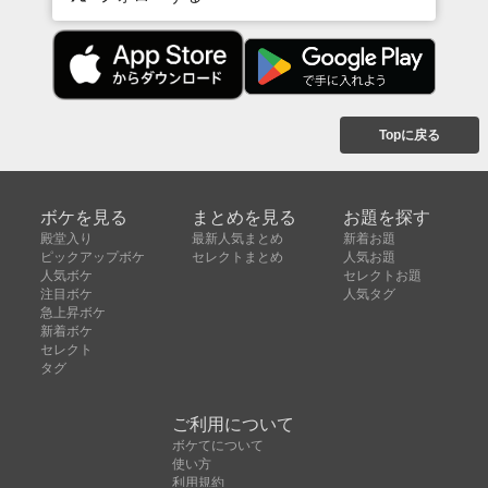
Topに戻る
ボケを見る
まとめを見る
お題を探す
殿堂入り
最新人気まとめ
新着お題
ピックアップボケ
セレクトまとめ
人気お題
人気ボケ
セレクトお題
注目ボケ
人気タグ
急上昇ボケ
新着ボケ
セレクト
タグ
ご利用について
ボケてについて
使い方
利用規約