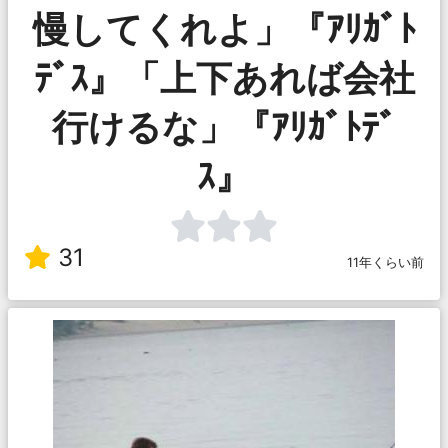
慢してくれよ」『ｱﾘｶﾞﾄ
ﾃﾞｽ』「上下あれば会社
行けるな」『ｱﾘｶﾞﾄﾃﾞ
ｽ』
31
11年くらい前