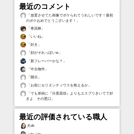
最近のコメント
「
放置させてた画像でボケられてうれしいです！最初
のボケおめでとうございます！
」
「
車泥棒
」
「
いいね
」
「
好き
」
「
顔がそれっぽいw
」
「
新フレーバーかな？
」
「
中古物件
」
「
開示
」
「
お前にセリヌンティウスを救えるか
」
「
でも単純に『分度器頭』よりもエスプリきいてて好
きよ その悪口
」
最近の評価されている職人
犬dk
ぷかぷか