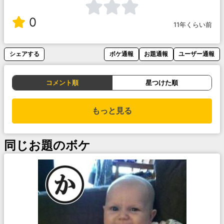
0
11年くらい前
シェアする
ボケ通報
お題通報
ユーザー通報
コメント順
星つけた順
もっと見る
同じお題のボケ