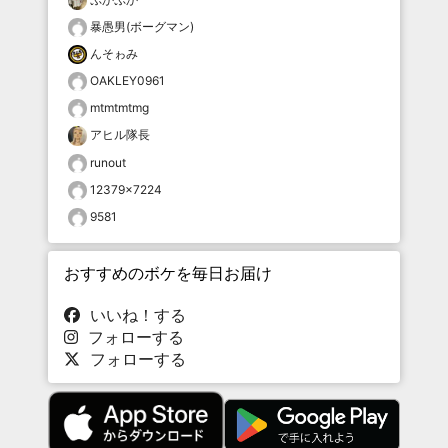
暴愚男(ボーグマン)
んそゎみ
OAKLEY0961
mtmtmtmg
アヒル隊長
runout
12379×7224
9581
おすすめのボケを毎日お届け
いいね！する
フォローする
フォローする