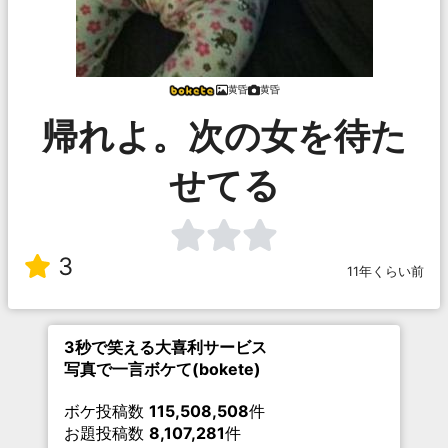
黄昏
黄昏
帰れよ。次の女を待た
せてる
3
11年くらい前
3秒で笑える大喜利サービス
写真で一言ボケて(bokete)
ボケ投稿数
115,508,508
件
お題投稿数
8,107,281
件