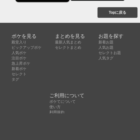
Topに戻る
ボケを見る
まとめを見る
お題を探す
殿堂入り
最新人気まとめ
新着お題
ピックアップボケ
セレクトまとめ
人気お題
人気ボケ
セレクトお題
注目ボケ
人気タグ
急上昇ボケ
新着ボケ
セレクト
タグ
ご利用について
ボケてについて
使い方
利用規約
よくある質問
クッキーの利用について
お問い合わせ
広告掲載について
運営会社