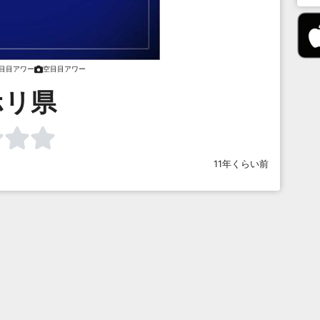
目目アワー
空目目アワー
ホリ県
11年くらい前