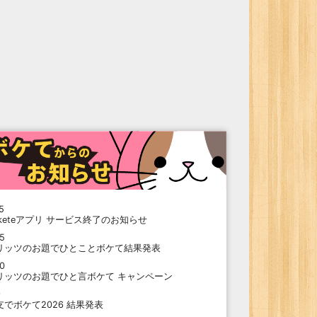
5
oketeアプリ サービス終了のお知らせ
15
リッツのお題でひとことボケて結果発表
10
リッツのお題でひと言ボケて キャンペーン
9
支でボケて2026 結果発表