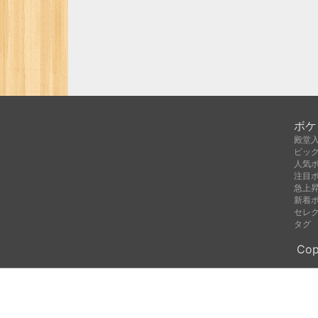
ボケ
殿堂
ピッ
人気
注目
急上
新着
セレ
タグ
Cop