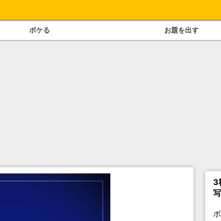
ボケる
お題を出す
3
写