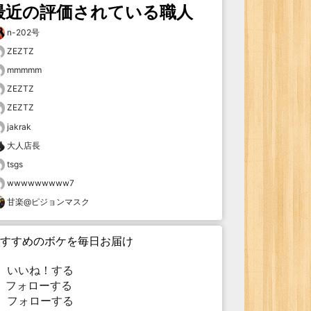
最近の評価されている職人
n-202号
ZEZTZ
mmmmm
ZEZTZ
ZEZTZ
jakrak
大人店長
tsgs
wwwwwwwww7
甘楽@ピジョンマスク
すすめのボケを毎日お届け
いいね！する
フォローする
フォローする