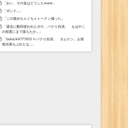
「
おい、その金はどうしたwww
」
「
ポンド…
」
「
この後めちゃくちゃトークン減った
」
「
過去に数回使われたボケ、パクり自演。 もはやこ
の程度にまで落ちたか…
」
「
boke/44777610 ←パクり自演。 タムケン、お前
相当落ちぶれたな…
」