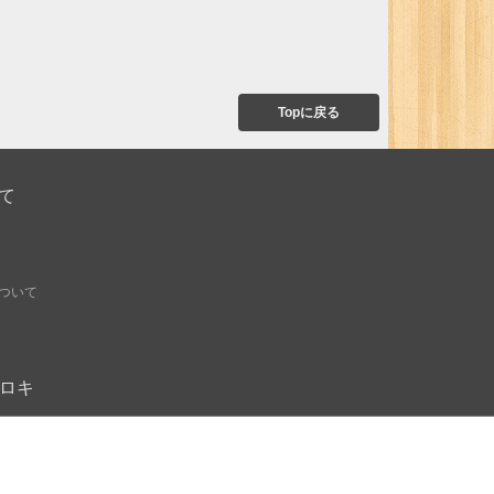
Topに戻る
て
ついて
オモロキ