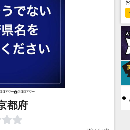
目目アワー
空目目アワー
京都府