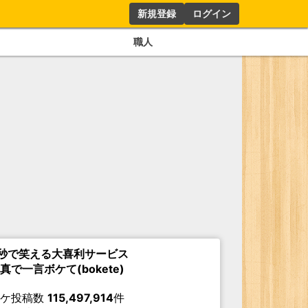
新規登録
ログイン
職人
秒で笑える大喜利サービス
真で一言ボケて(bokete)
ボケ投稿数
115,497,914
件