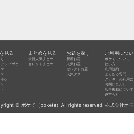
を見る
まとめを見る
お題を探す
ご利用につい
入り
最新人気まとめ
新着お題
ボケてについて
クアップボケ
セレクトまとめ
人気お題
使い方
ボケ
セレクトお題
利用規約
ボケ
人気タグ
よくある質問
昇ボケ
クッキーの利用に
ボケ
お問い合わせ
クト
広告掲載について
運営会社
yright © ボケて（bokete）All rights reserved. 株式会社