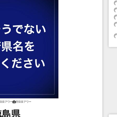
目目アワー
空目目アワー
徳島県