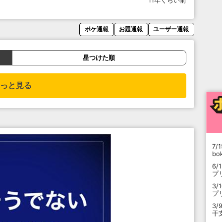
11年くらい前
ボケ通報
お題通報
ユーザー通報
星つけた順
っと見る
7/1
b
6/
プ
3/
プ
3/
干