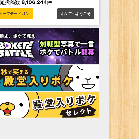
お題投稿数
8,106,244
件
セーフモード オン
ボケてへようこそ