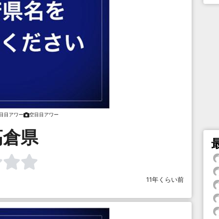
目目アワー
空目目アワー
高倉県
11年くらい前