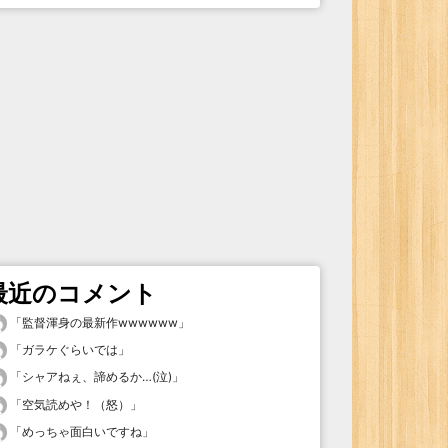
最近のコメント
「
監督渾身の最新作wwwwww
」
「
ガラケぐらいでは
」
「
シャアねぇ、諦めるか…(泣)
」
「
空気読めや！（怒）
」
「
めっちゃ面白いですね
」