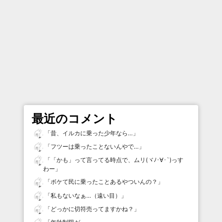
最近のコメント
「
昔、イルカに乗った少年なら…
」
「
フツーは乗ったことないんやで…
」
「
「かも」って言ってる時点で、ムリ(ヾﾉ･∀･`)っす
わー
」
「
ボケて民に乗ったことあるやついんの？
」
「
私もないなぁ…（遠い目）
」
「
どっかに切符売ってますかね？
」