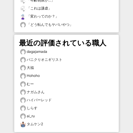
「
年齢制限が…
」
「
これは謙虚
」
「
変わってのか？
」
「
どう転んでもヤバいやつ
」
最近の評価されている職人
dagajamada
パニクりオニギリスト
大福
Hohoho
むー
ナガムさん
ハイパーレッド
しらす
ai_ru
タムケン2