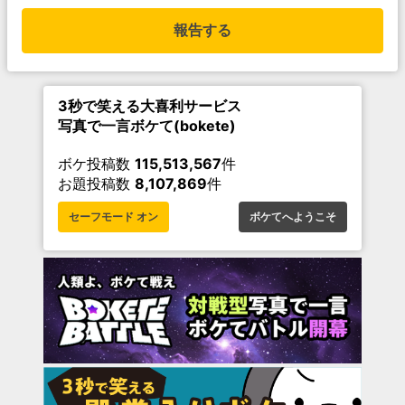
報告する
3秒で笑える大喜利サービス
写真で一言ボケて(bokete)
ボケ投稿数
115,513,567
件
お題投稿数
8,107,869
件
セーフモード オン
ボケてへようこそ