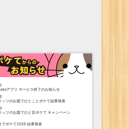
5
oketeアプリ サービス終了のお知らせ
15
リッツのお題でひとことボケて結果発表
10
リッツのお題でひと言ボケて キャンペーン
9
支でボケて2026 結果発表