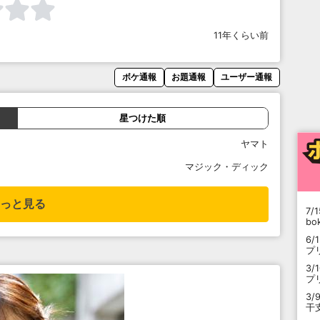
11年くらい前
ボケ通報
お題通報
ユーザー通報
星つけた順
ヤマト
マジック・ディック
っと見る
7/1
b
6/
プ
3/
プ
3/
干