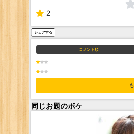
2
シェアする
コメント順
も
同じお題のボケ