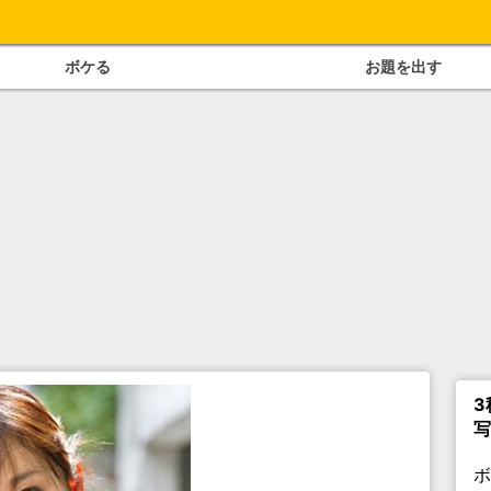
ボケる
お題を出す
3
写