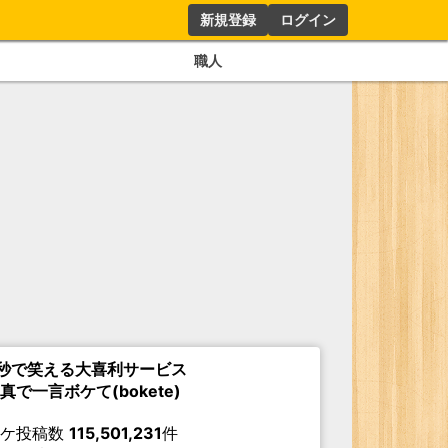
新規登録
ログイン
職人
秒で笑える大喜利サービス
真で一言ボケて(bokete)
ボケ投稿数
115,501,231
件