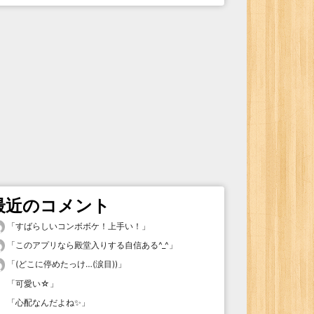
最近のコメント
「
すばらしいコンボボケ！上手い！
」
「
このアプリなら殿堂入りする自信ある^_^
」
「
(どこに停めたっけ…(涙目))
」
「
可愛い☆
」
「
心配なんだよね✨
」