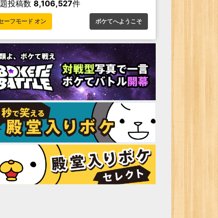
お題投稿数
8,106,527
件
セーフモード オン
ボケてへようこそ