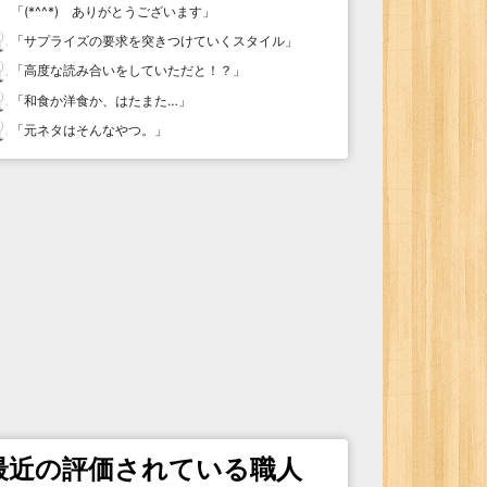
「
(*^^*) ありがとうございます
」
「
サプライズの要求を突きつけていくスタイル
」
「
高度な読み合いをしていただと！？
」
「
和食か洋食か、はたまた…
」
「
元ネタはそんなやつ。
」
最近の評価されている職人