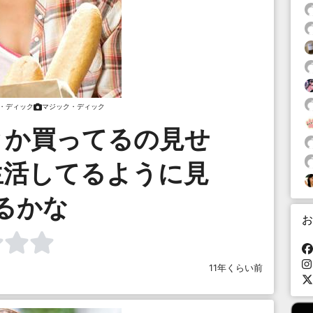
・ディック
マジック・ディック
とか買ってるの見せ
生活してるように見
るかな
お
11年くらい前