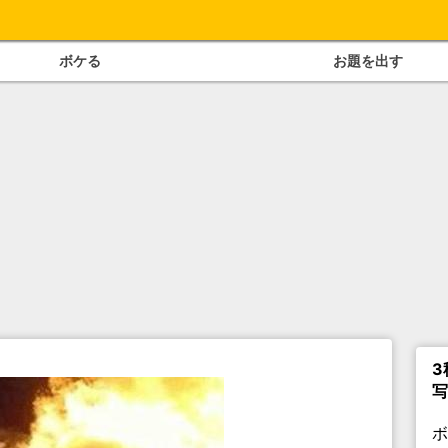
ボケる
お題を出す
3
写