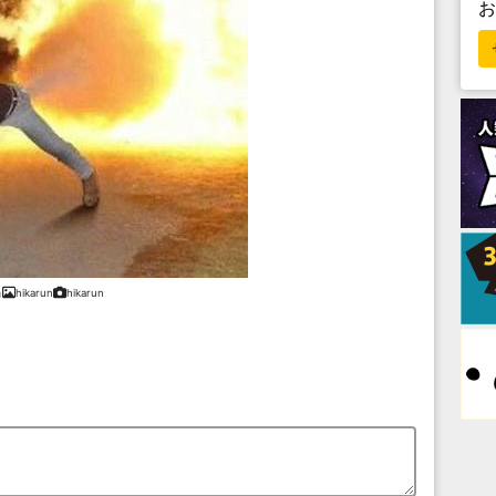
hikarun
hikarun