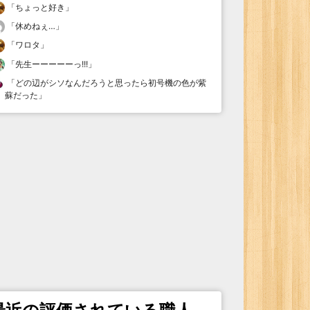
「
ちょっと好き
」
「
休めねぇ…
」
「
ワロタ
」
「
先生ーーーーーっ!!!
」
「
どの辺がシソなんだろうと思ったら初号機の色が紫
蘇だった
」