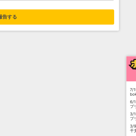
報告する
7/1
b
6/
プ
3/
プ
3/
干