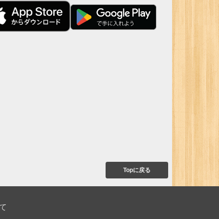
Topに戻る
て