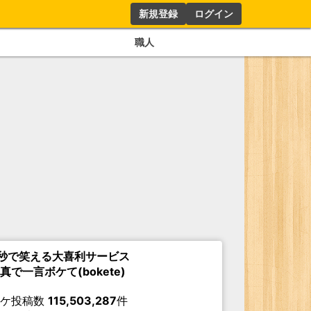
新規登録
ログイン
職人
秒で笑える大喜利サービス
真で一言ボケて(bokete)
ボケ投稿数
115,503,287
件