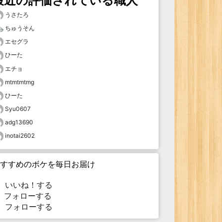
最近の評価されている職人
うさたろ
ちゅうそん
エセグラ
ひーた
エチョ
mtmtmtmg
ひーた
Syu0607
adg13690
inotai2602
すすめのボケを毎日お届け
いいね！する
フォローする
フォローする