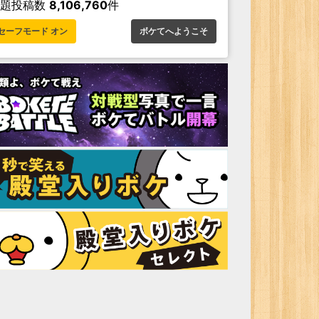
お題投稿数
8,106,760
件
セーフモード オン
ボケてへようこそ