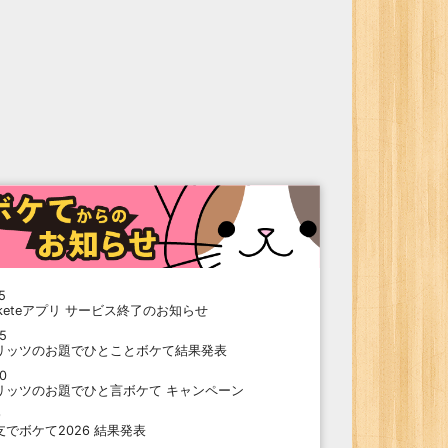
5
oketeアプリ サービス終了のお知らせ
15
リッツのお題でひとことボケて結果発表
10
リッツのお題でひと言ボケて キャンペーン
9
支でボケて2026 結果発表