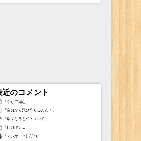
最近のコメント
「
やがて縮む
」
「
自分から飛び降りるんだ！
」
「
暗くなるとジ・エンド
」
「
叩けボンゴ
」
「
マジか！？(´Д`; )
」