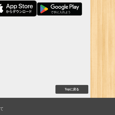
Topに戻る
て