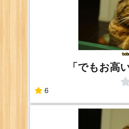
「でもお高
6