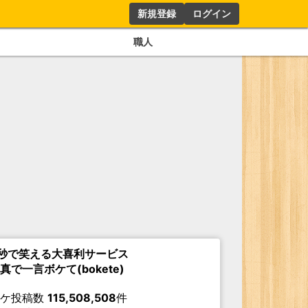
新規登録
ログイン
職人
秒で笑える大喜利サービス
真で一言ボケて(bokete)
ボケ投稿数
115,508,508
件