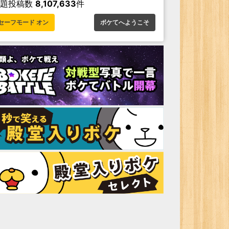
お題投稿数
8,107,633
件
セーフモード オン
ボケてへようこそ