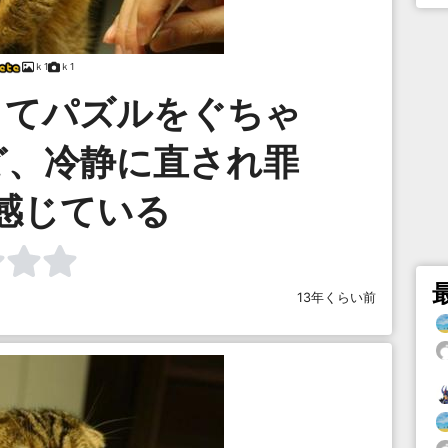
ｋ1
ｋ1
くてパズルをぐちゃ
ど、冷静に直され罪
感じている
13年くらい前