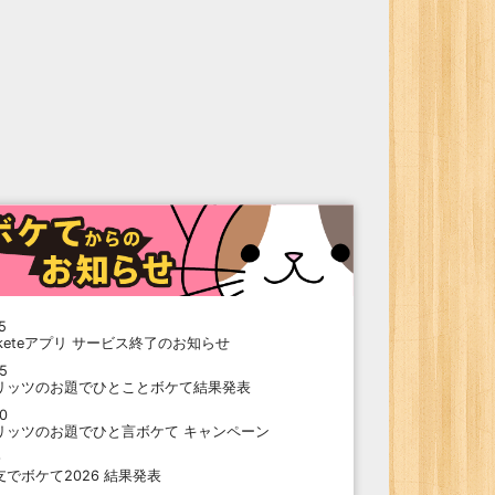
5
oketeアプリ サービス終了のお知らせ
15
リッツのお題でひとことボケて結果発表
10
リッツのお題でひと言ボケて キャンペーン
9
支でボケて2026 結果発表