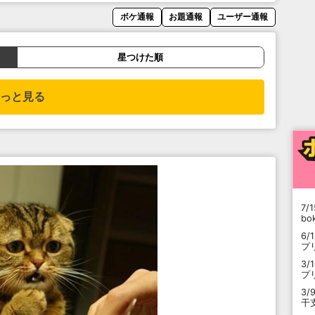
ボケ通報
お題通報
ユーザー通報
星つけた順
っと見る
7/1
b
6/
プ
3/
プ
3/
干