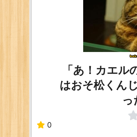
「あ！カエル
はおそ松くん
っ
0