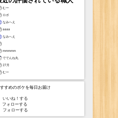
最近の評価されている職人
むー
ロボ
なみへえ
aaaa
なみへえ
mmmmm
ででんね丸
27月
むー
すすめのボケを毎日お届け
いいね！する
フォローする
フォローする