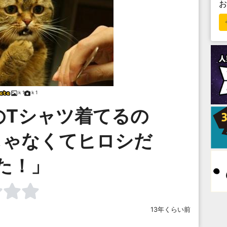
ｋ1
ｋ1
のTシャツ着てるの
じゃなくてヒロシだ
た！」
13年くらい前