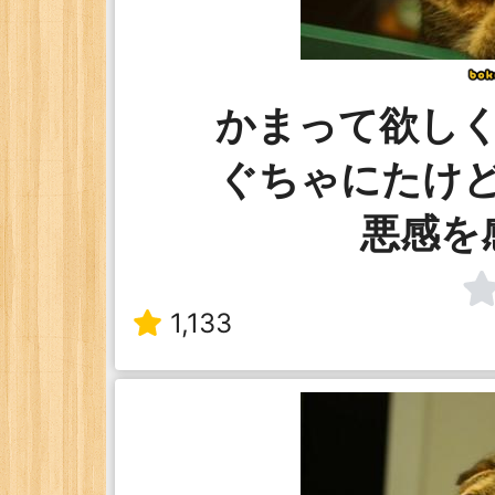
かまって欲し
ぐちゃにたけ
悪感を
1,133