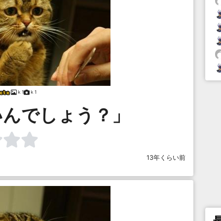
ｋ1
ｋ1
いんでしょう？」
13年くらい前