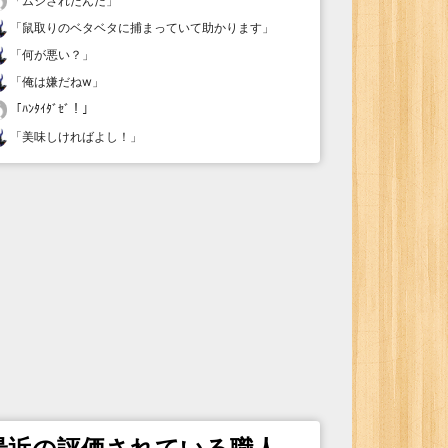
「
ムシされたんだ
」
「
鼠取りのベタベタに捕まっていて助かります
」
「
何が悪い？
」
「
俺は嫌だねw
」
「
ﾊﾝﾀｲﾀﾞｾﾞ！
」
「
美味しければよし！
」