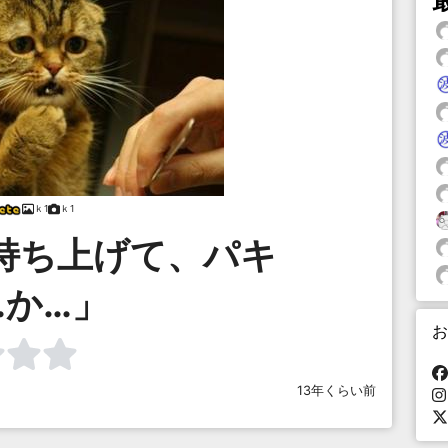
ｋ1
ｋ1
持ち上げて、パキ
…か…」
お
13年くらい前