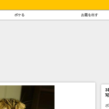
ボケる
お題を出す
3
写