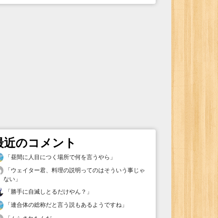
最近のコメント
「
昼間に人目につく場所で何を言うやら
」
「
ウェイター君、料理の説明ってのはそういう事じゃ
ない
」
「
勝手に自滅しとるだけやん？
」
「
連合体の総称だと言う説もあるようですね
」