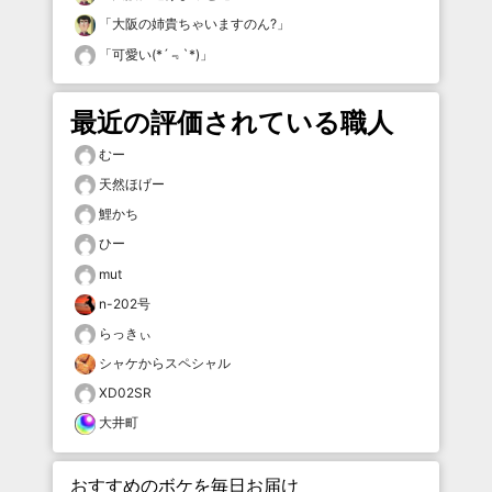
「
大阪の姉貴ちゃいますのん?
」
「
可愛い(*´﹃`*)
」
最近の評価されている職人
むー
天然ほげー
鯉かち
ひー
mut
n-202号
らっきぃ
シャケからスペシャル
XD02SR
大井町
おすすめのボケを毎日お届け