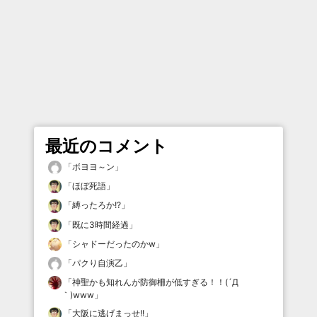
最近のコメント
「
ボヨヨ～ン
」
「
ほぼ死語
」
「
縛ったろか!?
」
「
既に3時間経過
」
「
シャドーだったのかw
」
「
パクり自演乙
」
「
神聖かも知れんが防御柵が低すぎる！！(´Д
｀)www
」
「
大阪に逃げまっせ!!
」