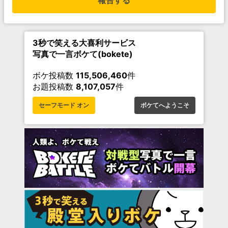
報告する
3秒で笑える大喜利サービス
写真で一言ボケて(bokete)
ボケ投稿数
115,506,460
件
お題投稿数
8,107,057
件
セーフモード オン
ボケてへようこそ