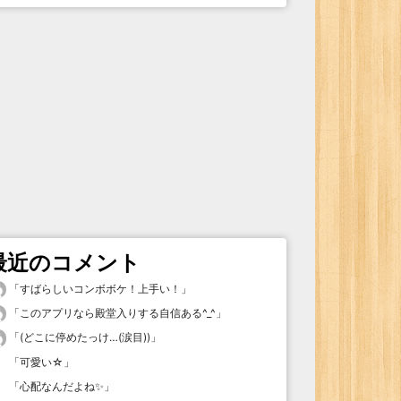
最近のコメント
「
すばらしいコンボボケ！上手い！
」
「
このアプリなら殿堂入りする自信ある^_^
」
「
(どこに停めたっけ…(涙目))
」
「
可愛い☆
」
「
心配なんだよね✨
」