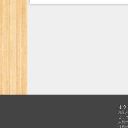
ボケ
殿堂
ピッ
人気
注目