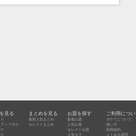
を見る
まとめを見る
お題を探す
ご利用につい
入り
最新人気まとめ
新着お題
ボケてについて
クアップボケ
セレクトまとめ
人気お題
使い方
ボケ
セレクトお題
利用規約
ボケ
人気タグ
よくある質問