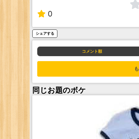
0
シェアする
コメント順
も
同じお題のボケ