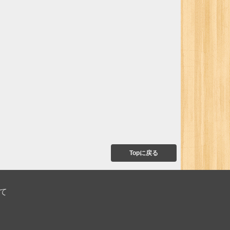
Topに戻る
て