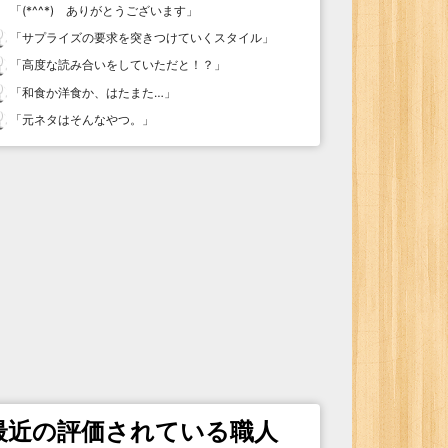
「
(*^^*) ありがとうございます
」
「
サプライズの要求を突きつけていくスタイル
」
「
高度な読み合いをしていただと！？
」
「
和食か洋食か、はたまた…
」
「
元ネタはそんなやつ。
」
最近の評価されている職人