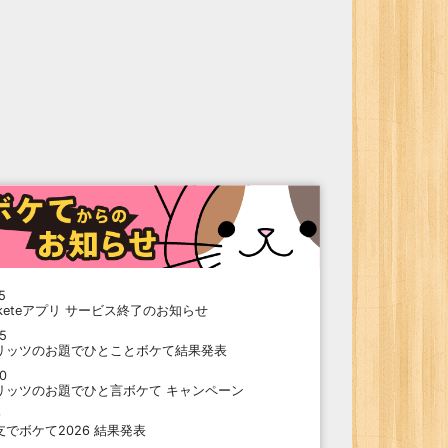
5
oketeアプリ サービス終了のお知らせ
15
リッツのお題でひとことボケて結果発表
10
リッツのお題でひと言ボケて キャンペーン
9
支でボケて2026 結果発表