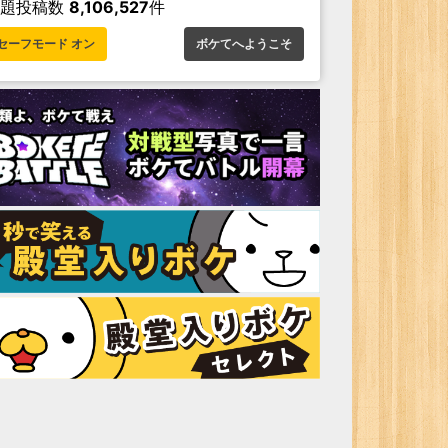
お題投稿数
8,106,527
件
セーフモード オン
ボケてへようこそ