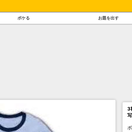
ボケる
お題を出す
3
写