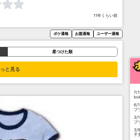
11年くらい前
ボケ通報
お題通報
ユーザー通報
星つけた順
っと見る
7/1
b
6/
プ
3/
プ
3/
干