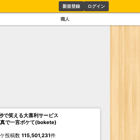
新規登録
ログイン
職人
秒で笑える大喜利サービス
真で一言ボケて(bokete)
ボケ投稿数
115,501,231
件