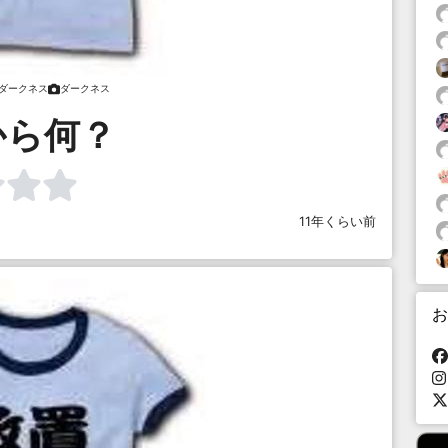
ダークネス
ダークネス
から何？
11年くらい前
お