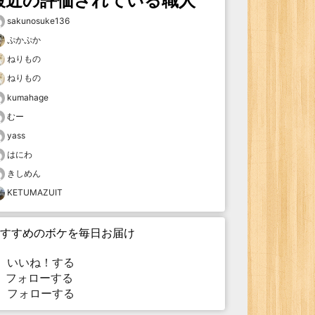
最近の評価されている職人
sakunosuke136
ぷかぷか
ねりもの
ねりもの
kumahage
むー
yass
はにわ
きしめん
KETUMAZUIT
すすめのボケを毎日お届け
いいね！する
フォローする
フォローする