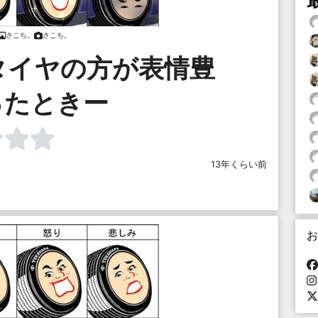
さこち。
さこち。
タイヤの方が表情豊
ったときー
13年くらい前
お