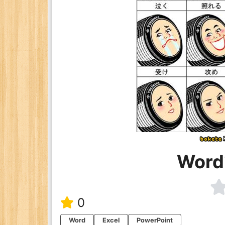
Wor
0
Word
Excel
PowerPoint