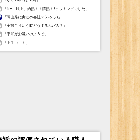
「
そりゃそうだろw
」
「
NA：以上、灼熱！！情熱！?クッキングでした
」
「
岡山県に実在の会社ｗ(バケラ)
」
「
実際こういう時どうするんだろ？
」
「
平和がお嫌いのようで
」
「
上手い！！
」