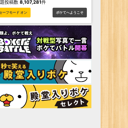
お題投稿数
8,107,281
件
セーフモード オン
ボケてへようこそ