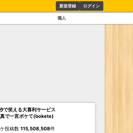
新規登録
ログイン
職人
秒で笑える大喜利サービス
真で一言ボケて(bokete)
ボケ投稿数
115,508,508
件