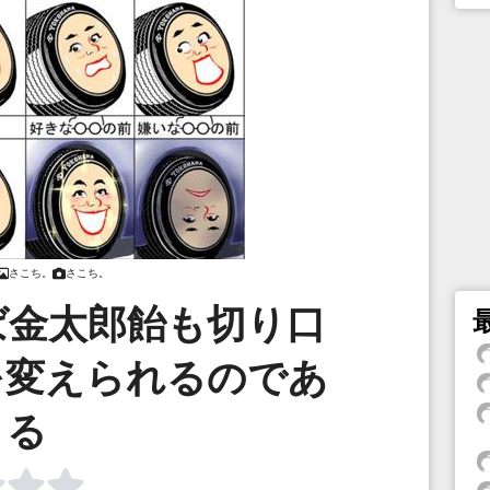
さこち。
さこち。
ば金太郎飴も切り口
を変えられるのであ
る