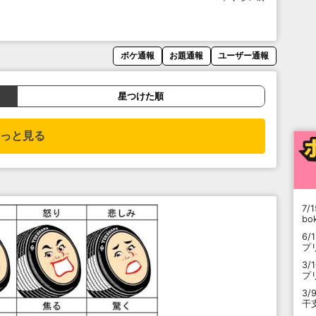
ボケ通報
お題通報
ユーザー通報
星つけた順
っと見る
7/1
b
6/
プ
3/
プ
3/
干