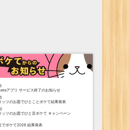
5
oketeアプリ サービス終了のお知らせ
15
リッツのお題でひとことボケて結果発表
10
リッツのお題でひと言ボケて キャンペーン
9
支でボケて2026 結果発表