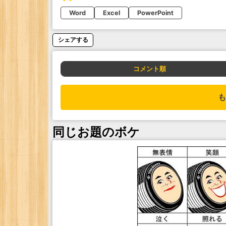
Word
Excel
PowerPoint
シェアする
コメント順
も
同じお題のボケ