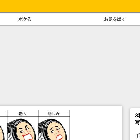
ボケる
お題を出す
3
写