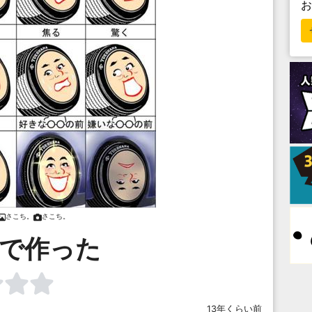
さこち。
さこち。
dで作った
13年くらい前