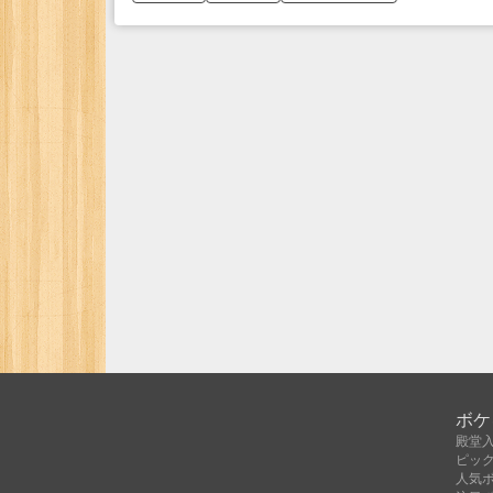
ボケ
殿堂
ピッ
人気