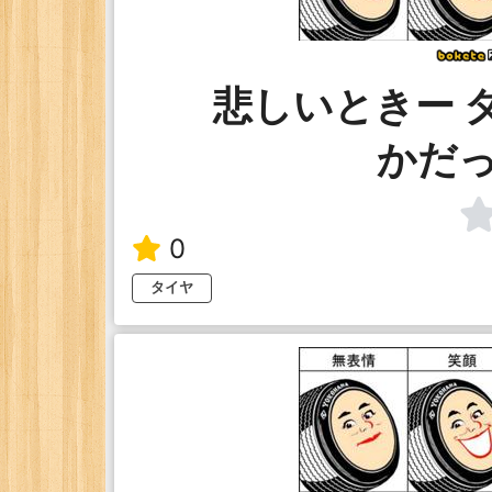
悲しいときー 
かだ
0
タイヤ