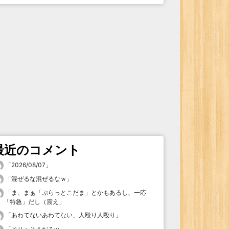
最近のコメント
「
2026/08/07
」
「
混ぜるな混ぜるなｗ
」
「
ま、まぁ「ぷらっとこだま」とかもあるし、一応
「特急」だし（震え
」
「
あわてないあわてない、人殴り人殴り
」