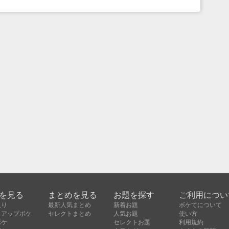
を見る
まとめを見る
お題を探す
ご利用につい
入り
最新人気まとめ
新着お題
ボケてについて
クアップボケ
セレクトまとめ
人気お題
使い方
ボケ
セレクトお題
利用規約