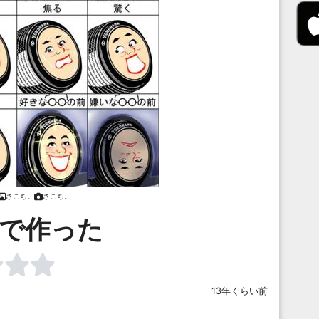
さこち。
さこち。
dで作った
13年くらい前