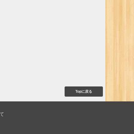
Topに戻る
て