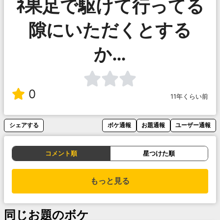
ﾈ果足で駆けて行ってる
隙にいただくとする
か…
0
11年くらい前
シェアする
ボケ通報
お題通報
ユーザー通報
コメント順
星つけた順
もっと見る
同じお題のボケ