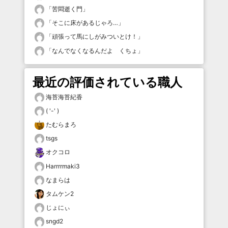
「
苦悶逝く門
」
「
そこに床があるじゃろ…
」
「
頑張って馬にしがみついとけ！
」
「
なんでなくなるんだよ くちょ
」
最近の評価されている職人
海苔海苔紀香
( '-' )
たむらまろ
tsgs
オクコロ
Harrrrmaki3
なまらは
タムケン2
じょにぃ
sngd2