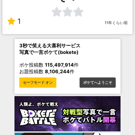
1
11年くらい前
3秒で笑える大喜利サービス
写真で一言ボケて(bokete)
ボケ投稿数
115,497,914
件
お題投稿数
8,106,244
件
セーフモード オン
ボケてへようこそ