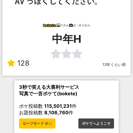
りおん
ば～みりおん
中年H
128
13年くらい前
3秒で笑える大喜利サービス
写真で一言ボケて(bokete)
ボケ投稿数
115,501,231
件
お題投稿数
8,106,760
件
セーフモード オン
ボケてへようこそ