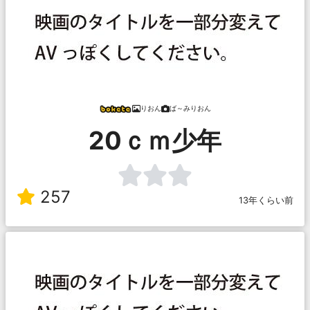
りおん
ば～みりおん
20ｃｍ少年
257
13年くらい前