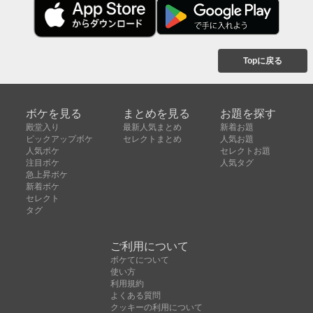
Topに戻る
ボケを見る
まとめを見る
お題を探す
殿堂入り
最新人気まとめ
新着お題
ピックアップボケ
セレクトまとめ
人気お題
人気ボケ
セレクトお題
注目ボケ
人気タグ
急上昇ボケ
新着ボケ
セレクト
タグ
ご利用について
ボケてについて
使い方
利用規約
よくある質問
クッキーの利用について