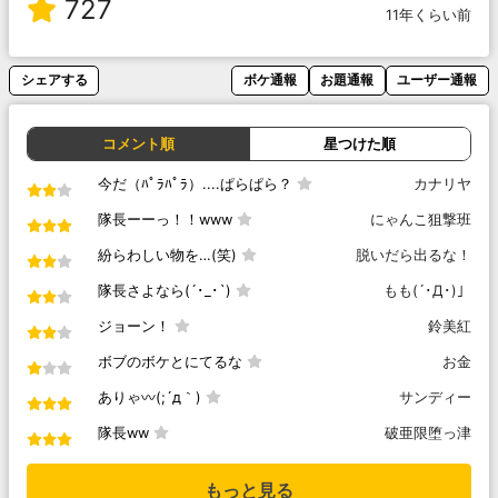
727
11年くらい前
シェアする
ボケ通報
お題通報
ユーザー通報
コメント順
星つけた順
今だ（ﾊﾟﾗﾊﾟﾗ）....ぱらぱら？
カナリヤ
隊長ーーっ！！www
にゃんこ狙撃班
紛らわしい物を…(笑)
脱いだら出るな！
隊長さよなら(´･_･`)
もも(´･Д･)」
ジョーン！
鈴美紅
ボブのボケとにてるな
お金
ありゃ〰(;´д｀)
サンディー
隊長ww
破亜限堕っ津
もっと見る