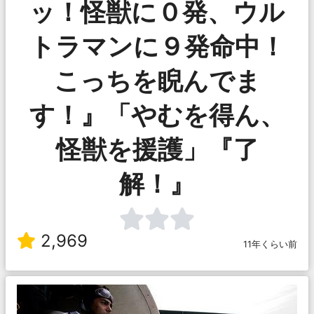
ッ！怪獣に０発、ウル
トラマンに９発命中！
こっちを睨んでま
す！』「やむを得ん、
怪獣を援護」『了
解！』
2,969
11年くらい前