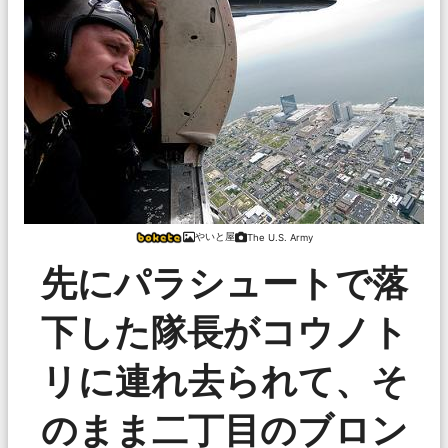
やいと屋
The U.S. Army
先にパラシュートで落
下した隊長がコウノト
リに連れ去られて、そ
のまま二丁目のブロン