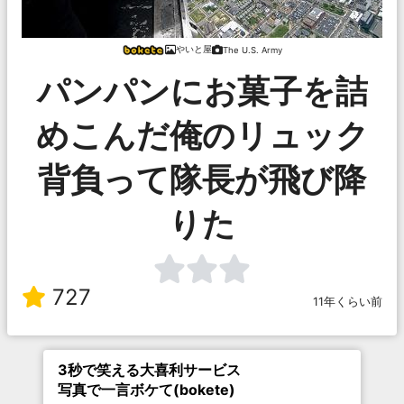
やいと屋
The U.S. Army
パンパンにお菓子を詰
めこんだ俺のリュック
背負って隊長が飛び降
りた
727
11年くらい前
3秒で笑える大喜利サービス
写真で一言ボケて(bokete)