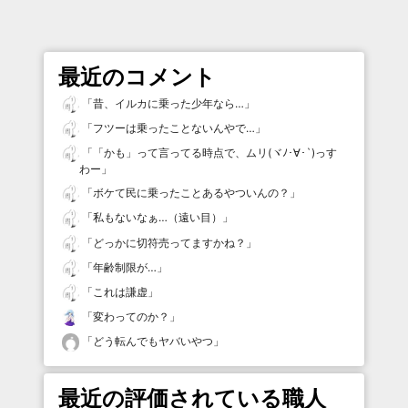
最近のコメント
「
昔、イルカに乗った少年なら…
」
「
フツーは乗ったことないんやで…
」
「
「かも」って言ってる時点で、ムリ(ヾﾉ･∀･`)っす
わー
」
「
ボケて民に乗ったことあるやついんの？
」
「
私もないなぁ…（遠い目）
」
「
どっかに切符売ってますかね？
」
「
年齢制限が…
」
「
これは謙虚
」
「
変わってのか？
」
「
どう転んでもヤバいやつ
」
最近の評価されている職人