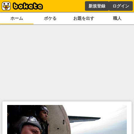
新規登録
ログイン
ホーム
ボケる
お題を出す
職人