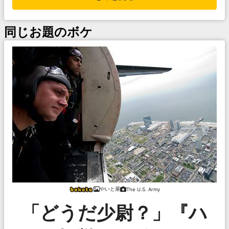
同じお題のボケ
やいと屋
The U.S. Army
「どうだ少尉？」『ハ