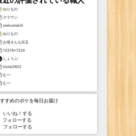
最近の評価されている職人
ねりもの
クラウン
orekumakiti
ねりもの
お母さんも目玉
12379×7224
しょうぶ
inotai2602
むー
むー
すすめのボケを毎日お届け
いいね！する
フォローする
フォローする