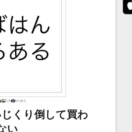
ごろ
わくわく
いじくり倒して買わ
ない