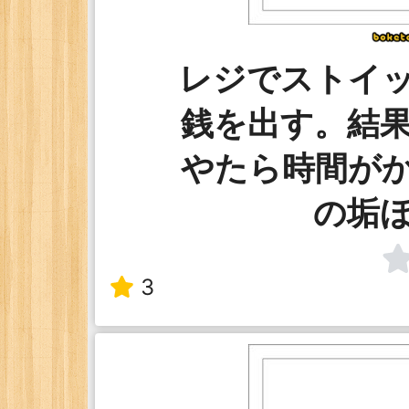
レジでストイ
銭を出す。結
やたら時間が
の垢
3