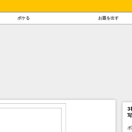
ボケる
お題を出す
3
写