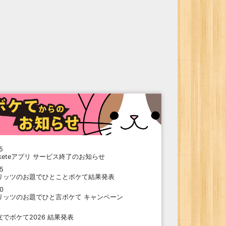
5
oketeアプリ サービス終了のお知らせ
15
リッツのお題でひとことボケて結果発表
10
リッツのお題でひと言ボケて キャンペーン
9
支でボケて2026 結果発表