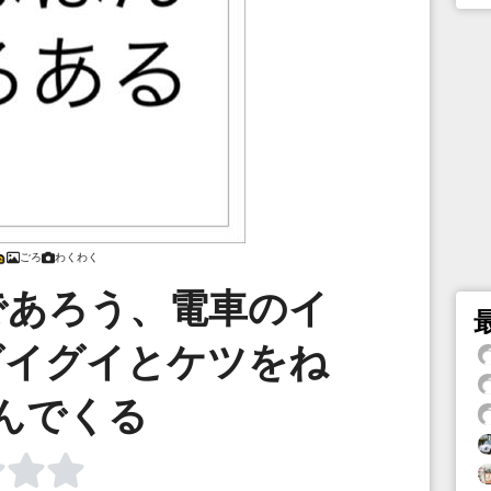
ごろ
わくわく
であろう、電車のイ
グイグイとケツをね
んでくる