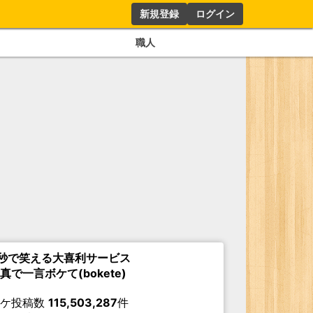
新規登録
ログイン
職人
秒で笑える大喜利サービス
真で一言ボケて(bokete)
ボケ投稿数
115,503,287
件