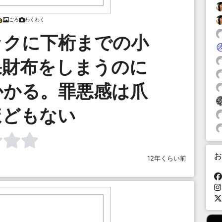
ごろ
わくわく
ックに下桁までの小
果財布をしまうのに
かかる。罪悪感は爪
ほどもない
お
12年くらい前