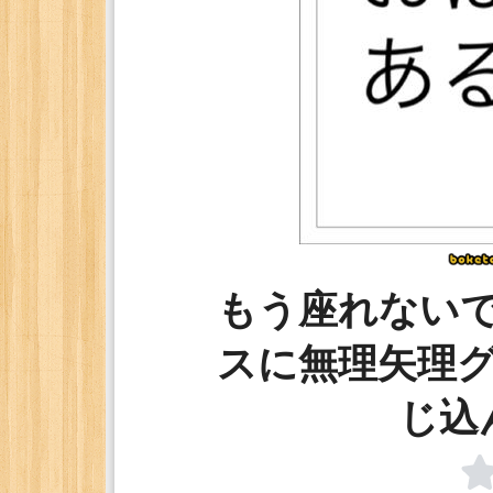
もう座れない
スに無理矢理
じ込