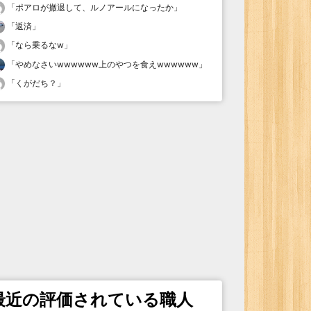
「
ポアロが撤退して、ルノアールになったか
」
「
返済
」
「
なら乗るなw
」
「
やめなさいwwwwww上のやつを食えwwwwww
」
「
くがだち？
」
最近の評価されている職人