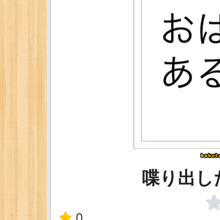
喋り出し
0