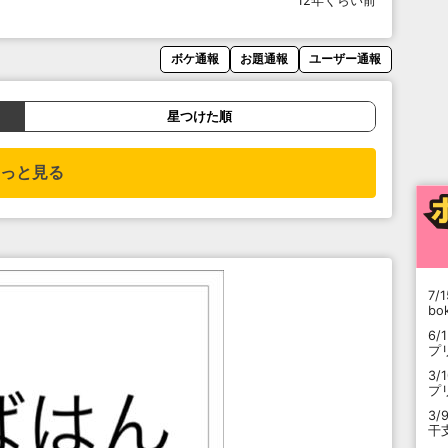
12年くらい前
ボケ通報
お題通報
ユーザー通報
星つけた順
っと見る
7/1
b
6/
プ
3/
プ
3/
干