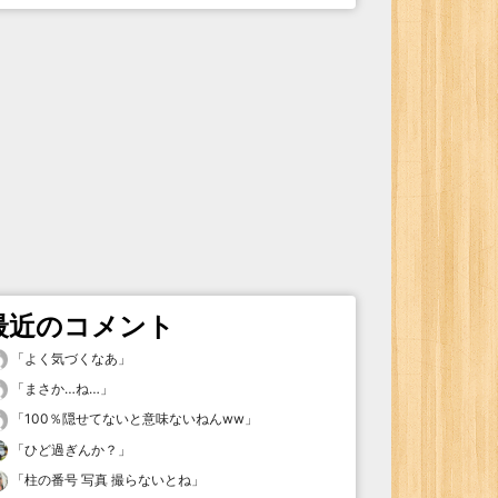
最近のコメント
「
よく気づくなあ
」
「
まさか…ね…
」
「
100％隠せてないと意味ないねんww
」
「
ひど過ぎんか？
」
「
柱の番号 写真 撮らないとね
」