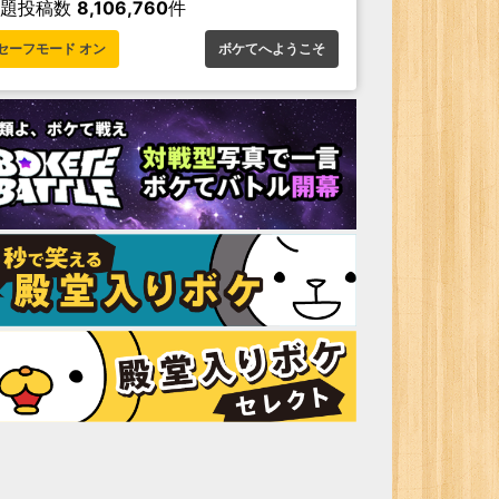
お題投稿数
8,106,760
件
セーフモード オン
ボケてへようこそ