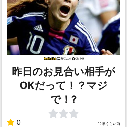
おむたん
OMT-R
昨日のお見合い相手が
OKだって！？マジ
で！?
0
12年くらい前