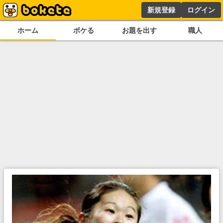
新規登録
ログイン
ホーム
ボケる
お題を出す
職人