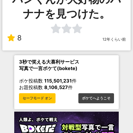
ナナを見つけた。
8
12年くらい前
3秒で笑える大喜利サービス
写真で一言ボケて(bokete)
ボケ投稿数
115,501,231
件
お題投稿数
8,106,527
件
セーフモード オン
ボケてへようこそ