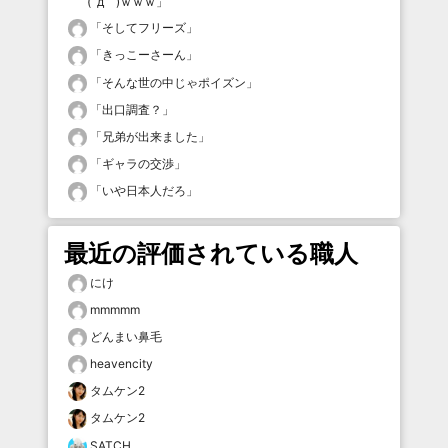
(´д｀)ｗｗｗ
」
「
そしてフリーズ
」
「
きっこーさーん
」
「
そんな世の中じゃポイズン
」
「
出口調査？
」
「
兄弟が出来ました
」
「
ギャラの交渉
」
「
いや日本人だろ
」
最近の評価されている職人
にけ
mmmmm
どんまい鼻毛
heavencity
タムケン2
タムケン2
SATCH