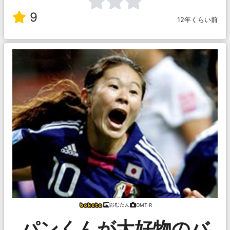
9
12年くらい前
おむたん
OMT-R
パンくんが大好物のバ