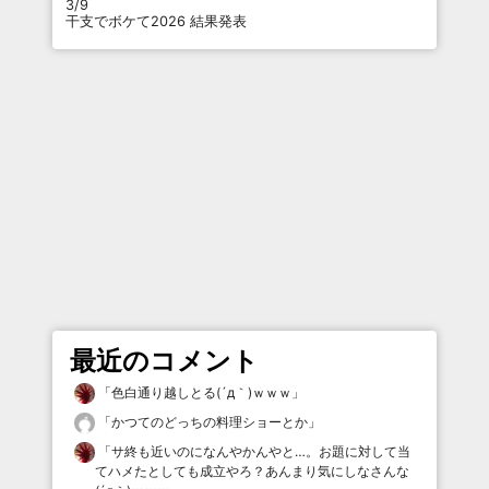
3/9
干支でボケて2026 結果発表
最近のコメント
「
色白通り越しとる(´д｀)ｗｗｗ
」
「
かつてのどっちの料理ショーとか
」
「
サ終も近いのになんやかんやと…。お題に対して当
てハメたとしても成立やろ？あんまり気にしなさんな