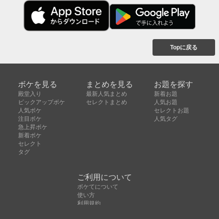
Topに戻る
ボケを見る
まとめを見る
お題を探す
殿堂入り
最新人気まとめ
新着お題
ピックアップボケ
セレクトまとめ
人気お題
人気ボケ
セレクトお題
注目ボケ
人気タグ
急上昇ボケ
新着ボケ
セレクト
タグ
ご利用について
ボケてについて
使い方
利用規約
よくある質問