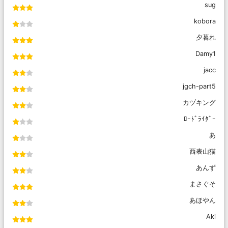
sug
kobora
夕暮れ
Damy1
jacc
jgch-part5
カヅキング
ﾛｰﾄﾞﾗｲﾀﾞｰ
あ
西表山猫
あんず
まさぐそ
あほやん
Aki