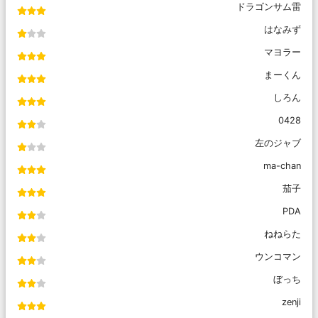
ドラゴンサム雷
はなみず
マヨラー
まーくん
しろん
0428
左のジャブ
ma-chan
茄子
PDA
ねねらた
ウンコマン
ぼっち
zenji