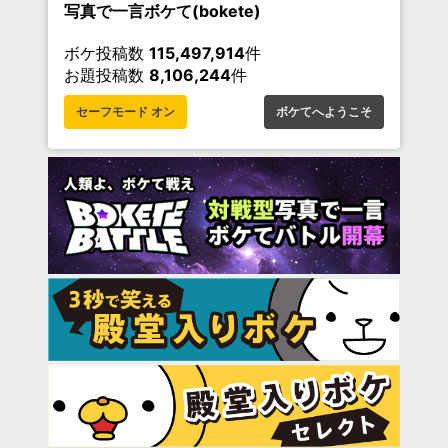
写真で一言ボケて(bokete)
ボケ投稿数
115,497,914
件
お題投稿数
8,106,244
件
セーフモード オン
ボケてへようこそ