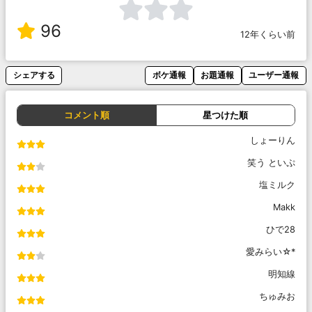
96
12年くらい前
シェアする
ボケ通報
お題通報
ユーザー通報
コメント順
星つけた順
しょーりん
笑う といぷ
塩ミルク
Makk
ひで28
愛みらい☆*
明知線
ちゅみお