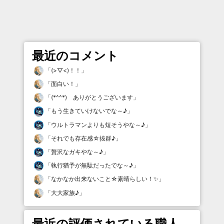
最近のコメント
「
(>▽<)！！
」
「
面白い！
」
「
(*^^*) ありがとうございます
」
「
もう生きていけないでな～♪
」
「
ウルトラマンよりも短そうやな～♪
」
「
それでも存在感☆抜群♪
」
「
贅沢なガキやな～♪
」
「
執行猶予が無駄だったでな～♪
」
「
なかなか出来ないこと☆素晴らしい！✨
」
「
大大家族♪
」
最近の評価されている職人