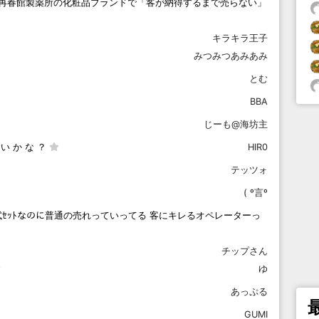
く再春館製薬所の化粧品ブランドで「客が納得するまで売らない」
キラキラ王子
みつみつあみあみ
とむ
BBA
じーも@海坊主
い か な ？
HIR0
テッツォ
( º言º
ｾｯﾄなのに普通の売れっていってる 客にキレるオペレーターっ
チップさん
ゆ
あっぷる
GUMI