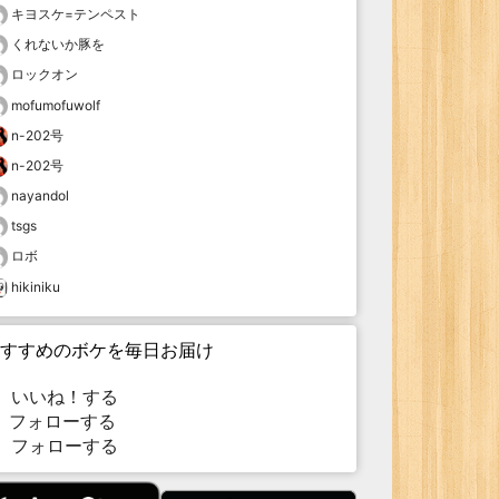
キヨスケ=テンペスト
くれないか豚を
ロックオン
mofumofuwolf
n-202号
n-202号
nayandol
tsgs
ロボ
hikiniku
すすめのボケを毎日お届け
いいね！する
フォローする
フォローする