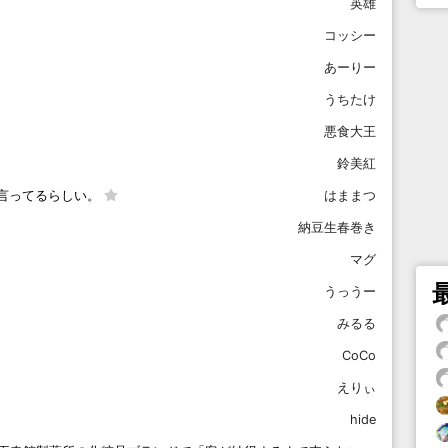
英雄
コッシー
あーりー
うちたけ
悪食大王
鈴美紅
言ってるらしい。
はままつ
納豆生春巻き
マグ
うっうー
みるる
CoCo
えりぃ
hide