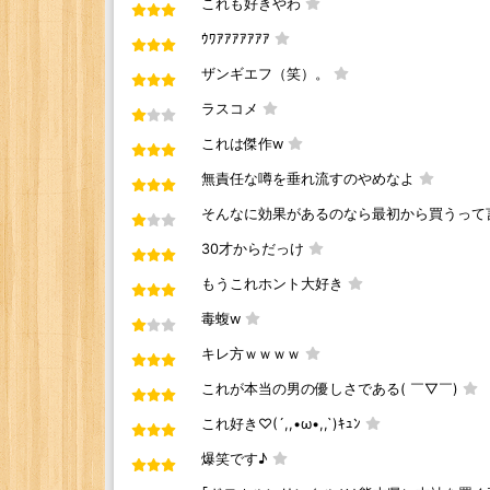
これも好きやわ
ｳﾜｱｱｱｱｱｱｱ
ザンギエフ（笑）。
ラスコメ
これは傑作w
無責任な噂を垂れ流すのやめなよ
そんなに効果があるのなら最初から買うって
30才からだっけ
もうこれホント大好き
毒蝮w
キレ方ｗｗｗｗ
これが本当の男の優しさである( ￣▽￣)
これ好き♡(´,,•ω•,,`)ｷｭﾝ
爆笑です♪