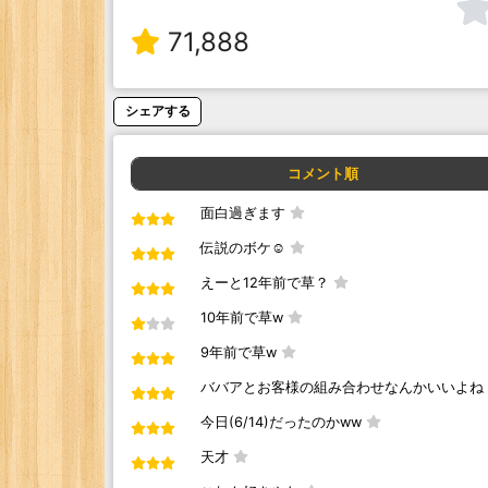
71,888
シェアする
コメント順
面白過ぎます
伝説のボケ☺️
えーと12年前で草？
10年前で草w
9年前で草w
ババアとお客様の組み合わせなんかいいよね
今日(6/14)だったのかww
天才