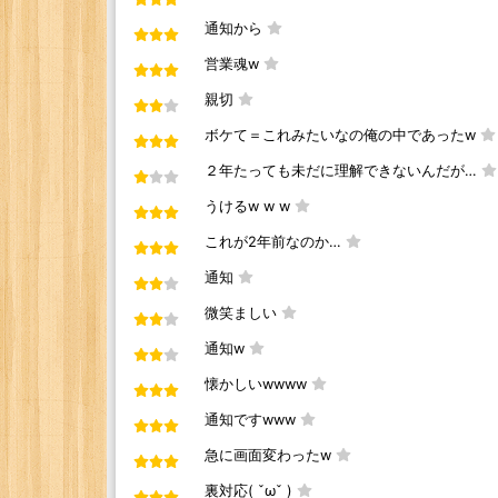
通知から
営業魂w
親切
ボケて＝これみたいなの俺の中であったw
２年たっても未だに理解できないんだが…
うけるw w w
これが2年前なのか…
通知
微笑ましい
通知w
懐かしいwwww
通知ですwww
急に画面変わったw
裏対応( ˇωˇ )