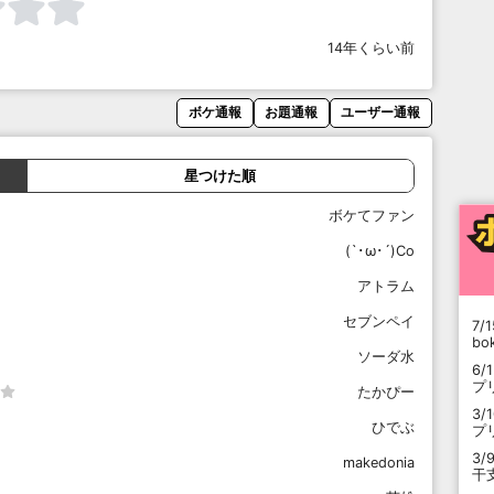
14年くらい前
ボケ通報
お題通報
ユーザー通報
星つけた順
ボケてファン
(`･ω･´)Co
アトラム
セブンペイ
7/1
b
ソーダ水
6/
プ
たかぴー
3/
ひでぶ
プ
3/
makedonia
干