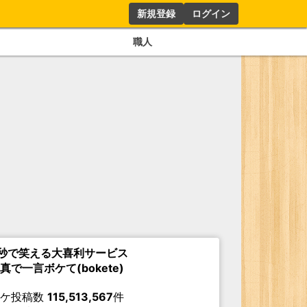
新規登録
ログイン
職人
秒で笑える大喜利サービス
真で一言ボケて(bokete)
ボケ投稿数
115,513,567
件