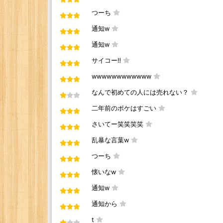
つーち
通知w
通知w
サイコー‼︎
wwwwwwwwwwww
なんで初めての人には売れない？
二年前のボケはすごい
さいてー笑笑笑笑
乱暴な言葉w
つーち
懐いなw
通知w
通知から
t