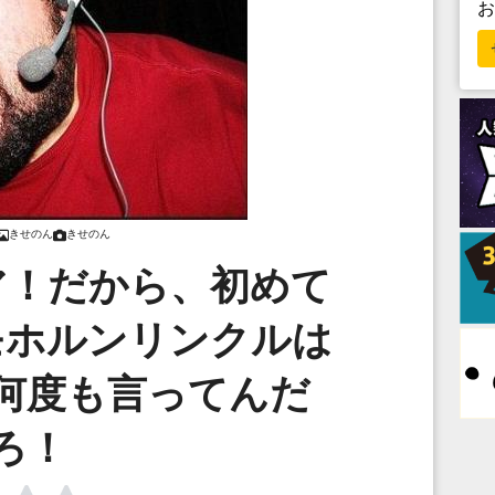
きせのん
きせのん
ア！だから、初めて
モホルンリンクルは
何度も言ってんだ
ろ！