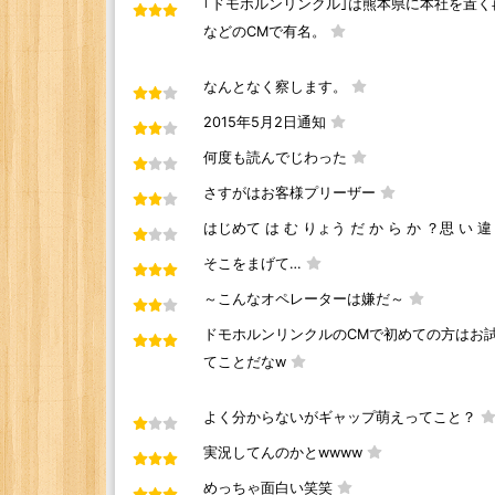
｢ドモホルンリンクル｣は熊本県に本社を置
などのCMで有名。
なんとなく察します。
2015年5月2日通知
何度も読んでじわった
さすがはお客様プリーザー
はじめて は む りょう だ か ら か ？思 い 違 
そこをまげて…
～こんなオペレーターは嫌だ～
ドモホルンリンクルのCMで初めての方はお試
てことだなw
よく分からないがギャップ萌えってこと？
実況してんのかとwwww
めっちゃ面白い笑笑