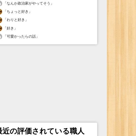
「
なんか政治家がやってそう
」
「
ちょっと好き
」
「
わりと好き
」
「
好き
」
「
可愛かったらの話
」
最近の評価されている職人