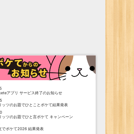
5
oketeアプリ サービス終了のお知らせ
15
リッツのお題でひとことボケて結果発表
10
リッツのお題でひと言ボケて キャンペーン
9
支でボケて2026 結果発表