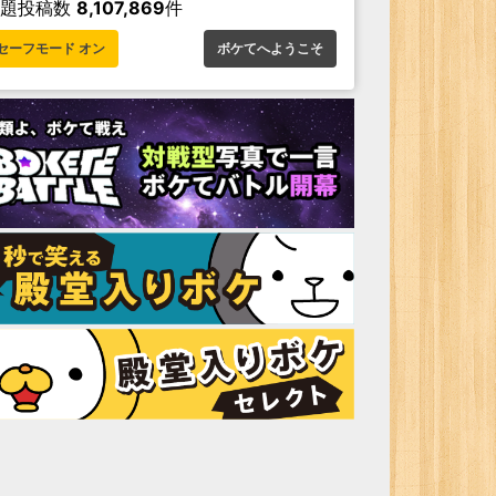
お題投稿数
8,107,869
件
セーフモード オン
ボケてへようこそ