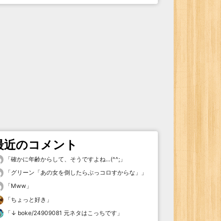
最近のコメント
「
確かに年齢からして、そうですよね…(^^;
」
「
グリーン「あの女を倒したらぶっコロすからな」
」
「
Mww
」
「
ちょっと好き
」
「
↓ boke/24909081 元ネタはこっちです
」