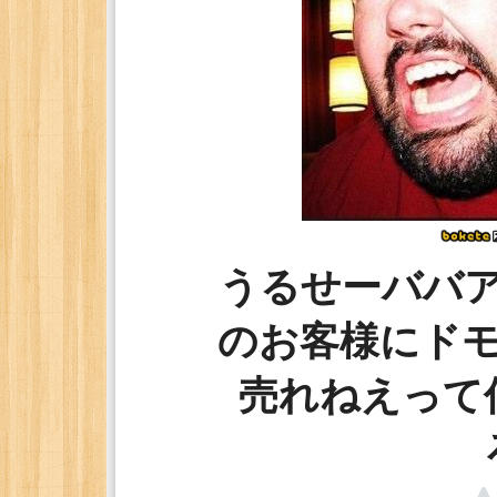
うるせーババ
のお客様にド
売れねえって