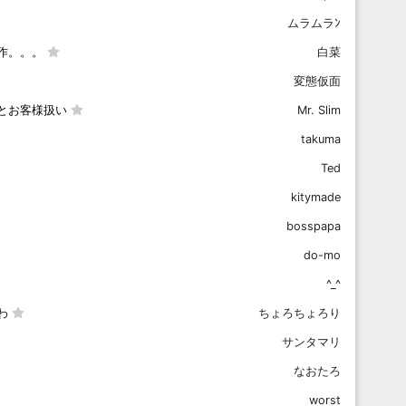
ムラムラﾝ
作。。。
白菜
変態仮面
とお客様扱い
Mr. Slim
takuma
Ted
kitymade
bosspapa
do-mo
^_^
わ
ちょろちょろり
サンタマリ
なおたろ
worst