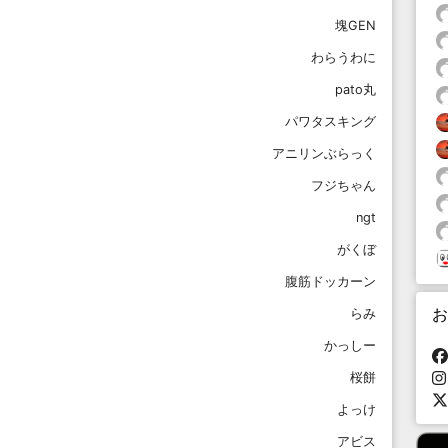
塊GEN
わらうわに
pato丸
パワタスキング
アニリンぶらっく
フジちゃん
ngt
がくぼ
腹筋ドッカーン
お
らみ
かっしー
桜餅
よっけ
アビス