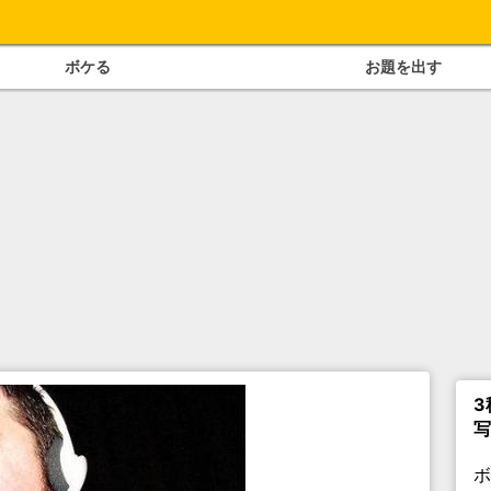
ボケる
お題を出す
3
写