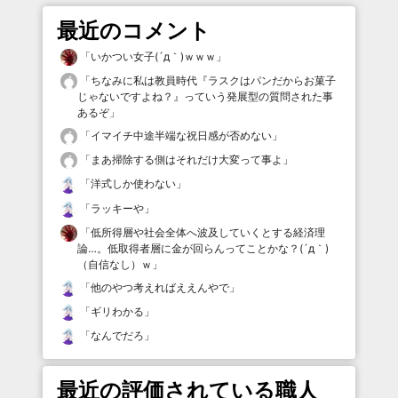
最近のコメント
「
いかつい女子(´д｀)ｗｗｗ
」
「
ちなみに私は教員時代『ラスクはパンだからお菓子
じゃないですよね？』っていう発展型の質問された事
あるぞ
」
「
イマイチ中途半端な祝日感が否めない
」
「
まあ掃除する側はそれだけ大変って事よ
」
「
洋式しか使わない
」
「
ラッキーや
」
「
低所得層や社会全体へ波及していくとする経済理
論…。低取得者層に金が回らんってことかな？(´д｀)
（自信なし）ｗ
」
「
他のやつ考えればええんやで
」
「
ギリわかる
」
「
なんでだろ
」
最近の評価されている職人