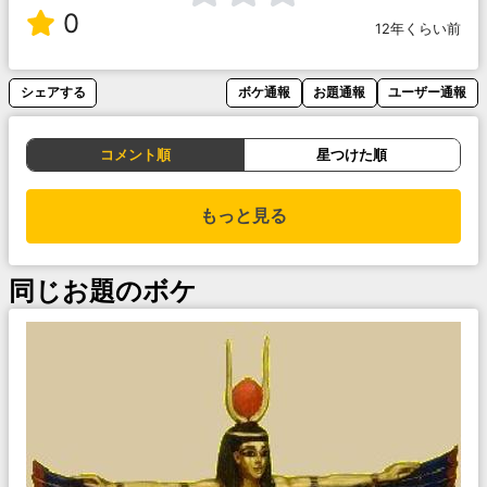
0
12年くらい前
シェアする
ボケ通報
お題通報
ユーザー通報
コメント順
星つけた順
もっと見る
同じお題のボケ