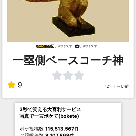
しぶやまです。
しぶやまです。
一塁側ベースコーチ神
9
12年くらい前
3秒で笑える大喜利サービス
写真で一言ボケて(bokete)
ボケ投稿数
115,513,567
件
お題投稿数
8,107,869
件