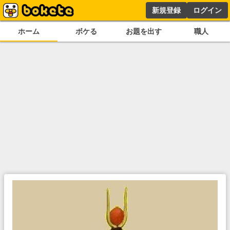
新規登録
ログイン
ホーム
ボケる
お題を出す
職人