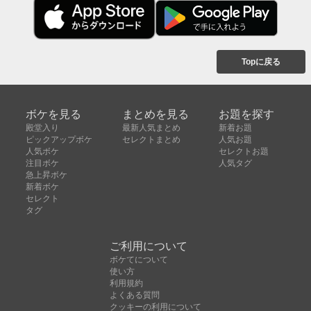
Topに戻る
ボケを見る
まとめを見る
お題を探す
殿堂入り
最新人気まとめ
新着お題
ピックアップボケ
セレクトまとめ
人気お題
人気ボケ
セレクトお題
注目ボケ
人気タグ
急上昇ボケ
新着ボケ
セレクト
タグ
ご利用について
ボケてについて
使い方
利用規約
よくある質問
クッキーの利用について