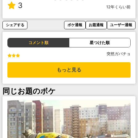
3
12年くらい前
シェアする
ボケ通報
お題通報
ユーザー通報
コメント順
星つけた順
突然ガバチョ
もっと見る
同じお題のボケ