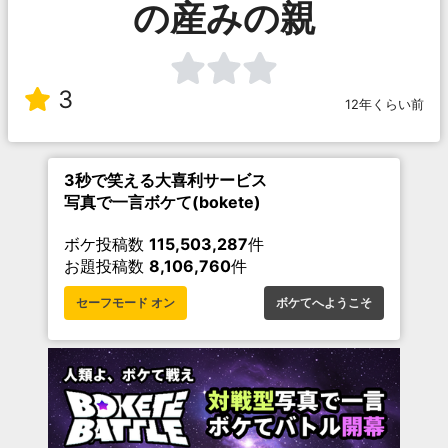
の産みの親
3
12年くらい前
3秒で笑える大喜利サービス
写真で一言ボケて(bokete)
ボケ投稿数
115,503,287
件
お題投稿数
8,106,760
件
セーフモード オン
ボケてへようこそ