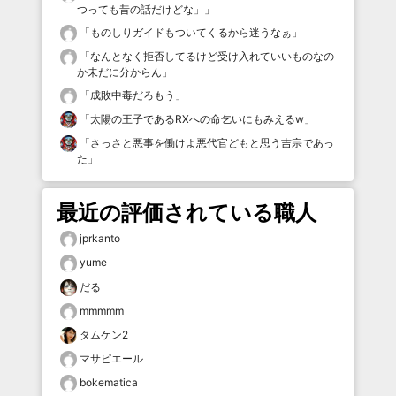
つっても昔の話だけどな」
」
「
ものしりガイドもついてくるから迷うなぁ
」
「
なんとなく拒否してるけど受け入れていいものなの
か未だに分からん
」
「
成敗中毒だろもう
」
「
太陽の王子であるRXへの命乞いにもみえるw
」
「
さっさと悪事を働けよ悪代官どもと思う吉宗であっ
た
」
最近の評価されている職人
jprkanto
yume
だる
mmmmm
タムケン2
マサピエール
bokematica