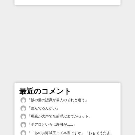
最近のコメント
「
飯の量の認識が常人のそれと違う
」
「
読んでるんかい
」
「
母親が大声で名前呼ぶまでがセット
」
「
ポアロといろは寿司が……
」
「
「あのぉ海賊王って本当ですか」「おぉそうだよ。