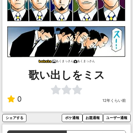
あくまっさん
あくまっさん
歌い出しをミス
0
12年くらい前
シェアする
ボケ通報
お題通報
ユーザー通報