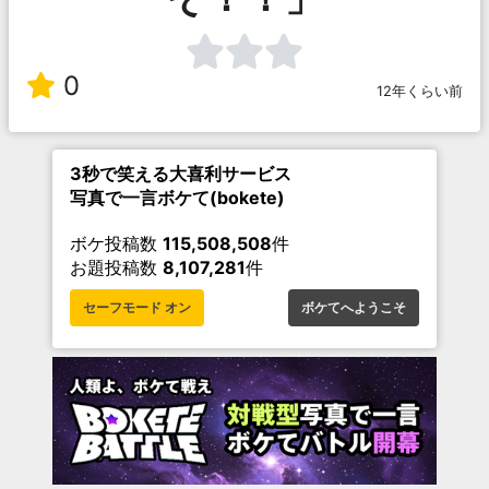
0
12年くらい前
3秒で笑える大喜利サービス
写真で一言ボケて(bokete)
ボケ投稿数
115,508,508
件
お題投稿数
8,107,281
件
セーフモード オン
ボケてへようこそ