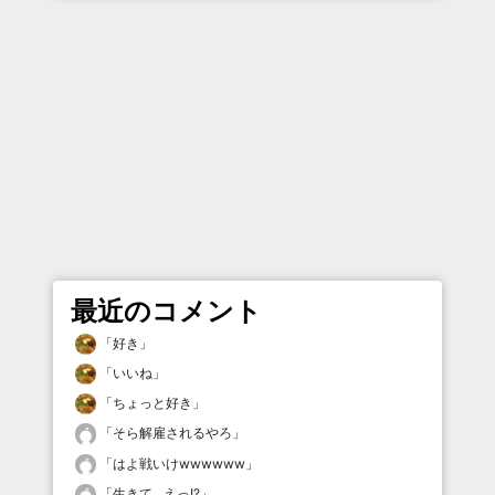
最近のコメント
「
好き
」
「
いいね
」
「
ちょっと好き
」
「
そら解雇されるやろ
」
「
はよ戦いけwwwwww
」
「
生きて…えっ!?
」