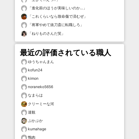
「
進化前のほうが美味しいのか…
」
「
これくらいなら致命傷で済むぜ
」
「
将軍やめて抜刀斎に転職しろ
」
「
ねりものさんだ笑
」
最近の評価されている職人
ゆうちゃんまん
kofun24
kimon
noraneko5656
なまらは
クリーミーな河
達観
ぷかぷか
kumahage
鴨肉