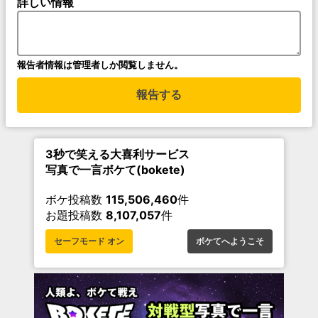
詳しい情報
報告者情報は管理者しか閲覧しません。
報告する
3秒で笑える大喜利サービス
写真で一言ボケて(bokete)
ボケ投稿数
115,506,460
件
お題投稿数
8,107,057
件
セーフモード オン
ボケてへようこそ