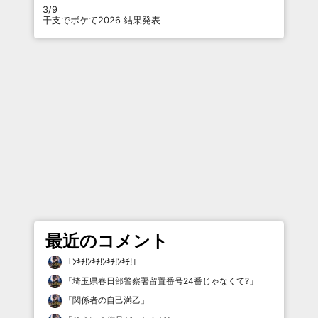
3/9
干支でボケて2026 結果発表
最近のコメント
「
ﾝｷﾁ!ﾝｷﾁ!ﾝｷﾁ!ﾝｷﾁ!
」
「
埼玉県春日部警察署留置番号24番じゃなくて?
」
「
関係者の自己満乙
」