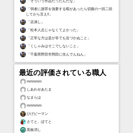
「
そういう作品だったんだな
」
「
弱者に謝罪を強要する暇があったら切腹の一回二回
してから言え!!
」
「
店潰し
」
「
松本人志じゃなくてよかった
」
「
正常な方は是が非でも近づかぬこと
」
「
くしゃみはそこでしないこと
」
「
千葉県野田市岡田に住んでんねん
」
最近の評価されている職人
mmmmm
しあわせあたま
なまらは
mmmmm
ひげピーマン
さてと、ぽてと
黒板消し