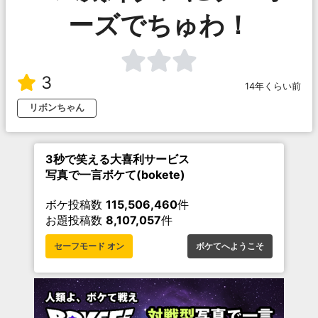
ーズでちゅわ！
3
14年くらい前
リボンちゃん
3秒で笑える大喜利サービス
写真で一言ボケて(bokete)
ボケ投稿数
115,506,460
件
お題投稿数
8,107,057
件
セーフモード オン
ボケてへようこそ