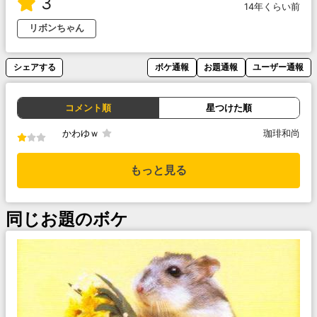
3
14年くらい前
リボンちゃん
シェアする
ボケ通報
お題通報
ユーザー通報
コメント順
星つけた順
かわゆｗ
珈琲和尚
もっと見る
同じお題のボケ