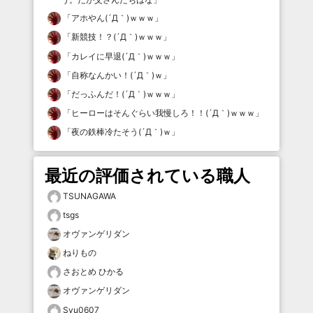
「
アホやん(´Д｀)ｗｗｗ
」
「
新競技！？(´Д｀)ｗｗｗ
」
「
カレイに早退(´Д｀)ｗｗｗ
」
「
自称なんかい！(´Д｀)ｗ
」
「
だっふんだ！(´Д｀)ｗｗｗ
」
「
ヒーローはそんぐらい我慢しろ！！(´Д｀)ｗｗｗ
」
「
夜の鉄棒冷たそう(´Д｀)ｗ
」
最近の評価されている職人
TSUNAGAWA
tsgs
オヴァンゲリダン
ねりもの
さおとめ ひかる
オヴァンゲリダン
Syu0607