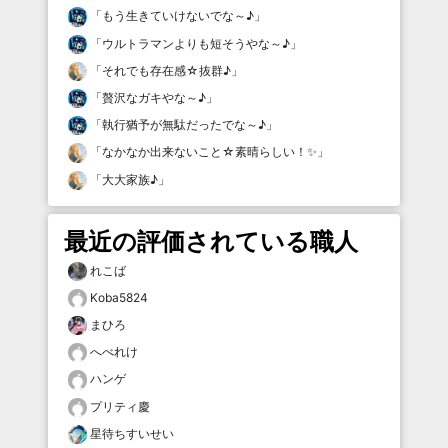
「
もう生きていけないでな～♪
」
「
ウルトラマンよりも短そうやな～♪
」
「
それでも存在感☆抜群♪
」
「
贅沢なガキやな～♪
」
「
執行猶予が無駄だったでな～♪
」
「
なかなか出来ないこと☆素晴らしい！✨
」
「
大大家族♪
」
最近の評価されている職人
れこば
Koba5824
まひろ
へべれけ
ハンゲ
プリティ慶
星待ちすいせい