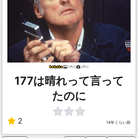
ぷれじ
ぷれじ
177は晴れって言って
たのに
2
14年くらい前