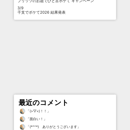
プリッツのお題でひと言ボケて キャンペーン
3/9
干支でボケて2026 結果発表
最近のコメント
「
(>▽<)！！
」
「
面白い！
」
「
(*^^*) ありがとうございます
」