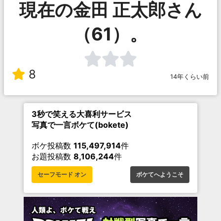
現在の金田 正太郎さん
（61）。
8
14年くらい前
3秒で笑える大喜利サービス
写真で一言ボケて(bokete)
ボケ投稿数
115,497,914
件
お題投稿数
8,106,244
件
セーフモード オン
ボケてへようこそ