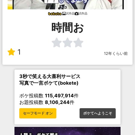
試作品
試作品
時間お
1
12年くらい前
3秒で笑える大喜利サービス
写真で一言ボケて(bokete)
ボケ投稿数
115,497,914
件
お題投稿数
8,106,244
件
セーフモード オン
ボケてへようこそ