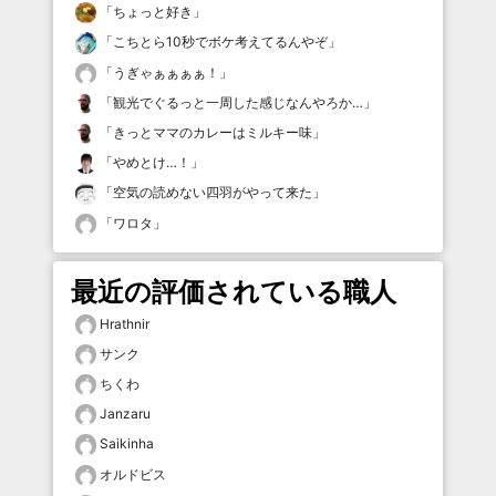
「
ちょっと好き
」
「
こちとら10秒でボケ考えてるんやぞ
」
「
うぎゃぁぁぁぁ！
」
「
観光でぐるっと一周した感じなんやろか…
」
「
きっとママのカレーはミルキー味
」
「
やめとけ…！
」
「
空気の読めない四羽がやって来た
」
「
ワロタ
」
最近の評価されている職人
Hrathnir
サンク
ちくわ
Janzaru
Saikinha
オルドビス