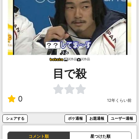
試作品
試作品
目で殺
0
12年くらい前
シェアする
ボケ通報
お題通報
ユーザー通報
コメント順
星つけた順