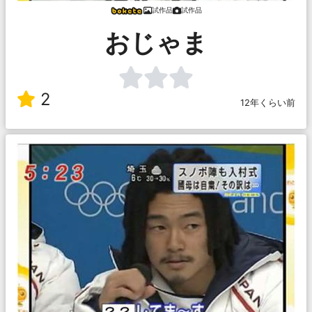
試作品
試作品
おじゃま
2
12年くらい前