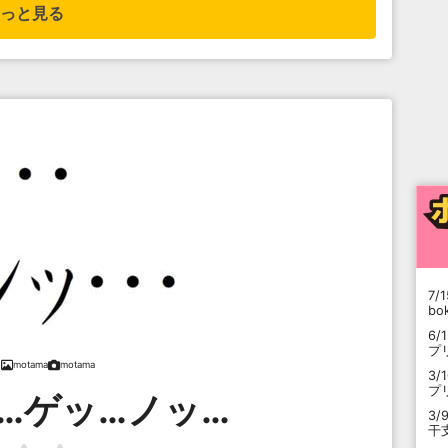
っと見る
7/1
b
6/
プ
motama
motama
3/
プ
…ゲッ…ノッ…
3/
干