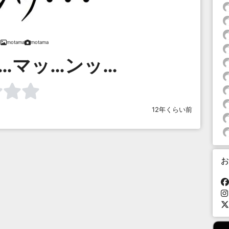
motama
motama
…マッ…ンッ…
12年くらい前
お