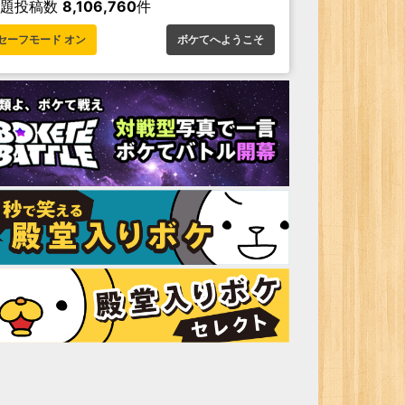
お題投稿数
8,106,760
件
セーフモード オン
ボケてへようこそ