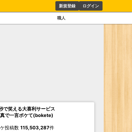
新規登録
ログイン
職人
秒で笑える大喜利サービス
真で一言ボケて(bokete)
ボケ投稿数
115,503,287
件