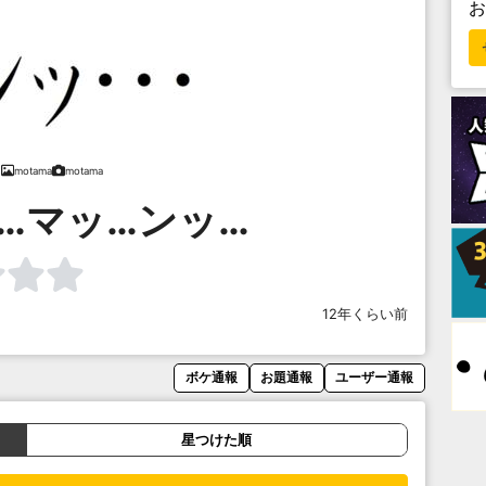
motama
motama
…マッ…ンッ…
12年くらい前
ボケ通報
お題通報
ユーザー通報
星つけた順