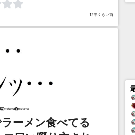
12年くらい前
motama
motama
でラーメン食べてる