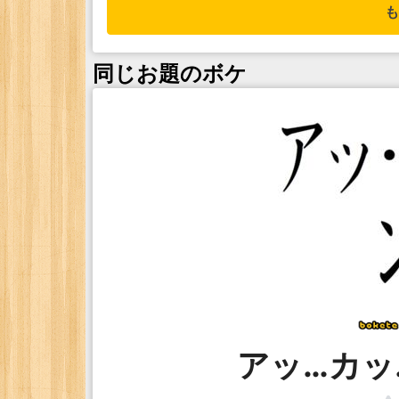
も
同じお題のボケ
アッ…カッ