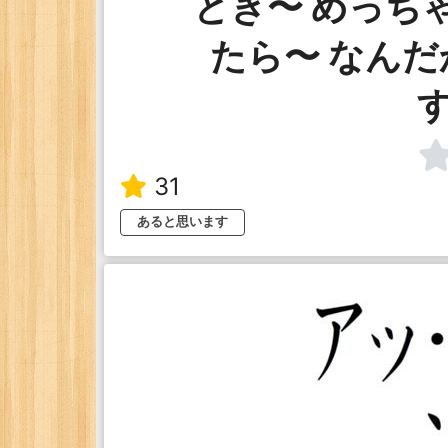
とき〜 めっち
たら〜 なん
31
あると思います