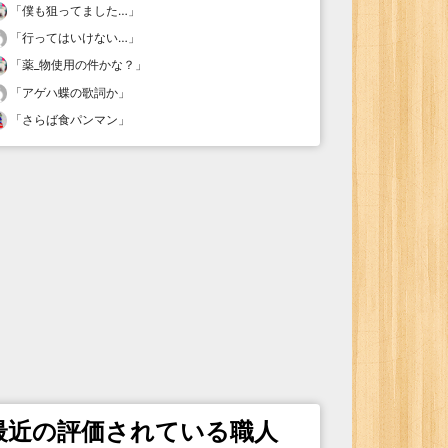
「
僕も狙ってました…
」
「
行ってはいけない…
」
「
薬_物使用の件かな？
」
「
アゲハ蝶の歌詞か
」
「
さらば食パンマン
」
最近の評価されている職人