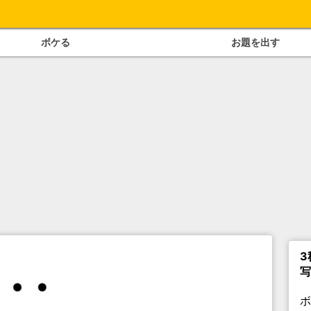
ボケる
お題を出す
3
写