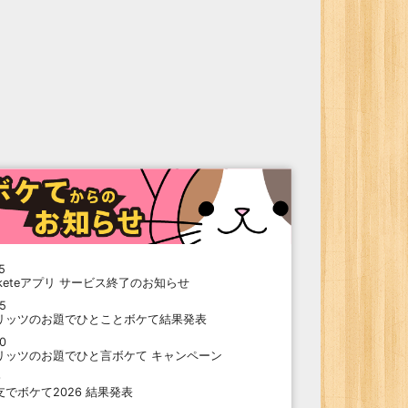
5
oketeアプリ サービス終了のお知らせ
15
リッツのお題でひとことボケて結果発表
10
リッツのお題でひと言ボケて キャンペーン
9
支でボケて2026 結果発表