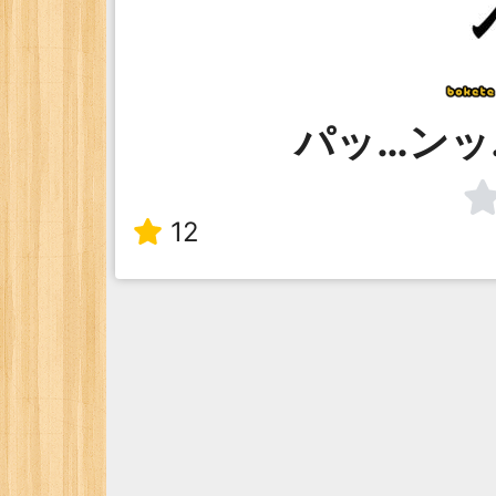
パッ…ンッ
12