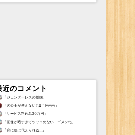
最近のコメント
「
ジェンダーレスの婚姻
」
「
火炎玉が使えない(´Д｀)www
」
「
サービス料込み30万円
」
「
画像が暗すぎてツッコめない ゴメンね
」
「
背に腹は代えられぬ…
」