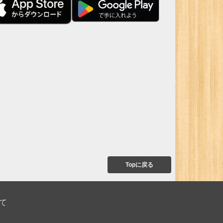
Topに戻る
て