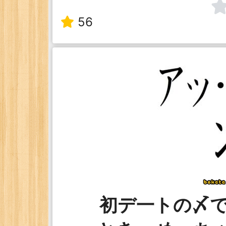
56
初デ一トの〆