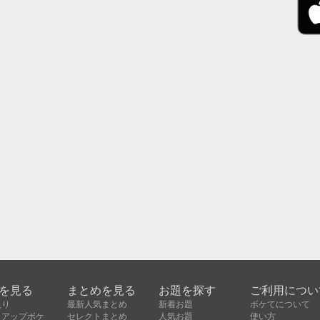
を見る
まとめを見る
お題を探す
ご利用につい
入り
最新人気まとめ
新着お題
ボケてについて
クアップボケ
セレクトまとめ
人気お題
使い方