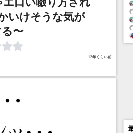
ゃエ口い啜り方され
だかいけそうな気が
する〜
12年くらい前