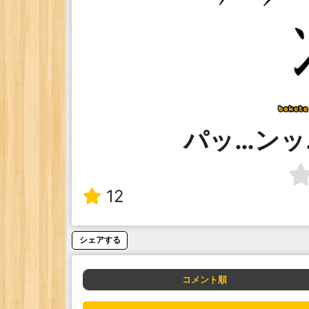
パッ…ンッ
12
シェアする
コメント順