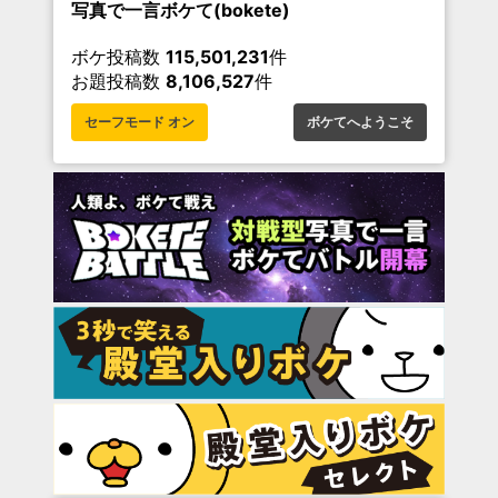
写真で一言ボケて(bokete)
ボケ投稿数
115,501,231
件
お題投稿数
8,106,527
件
セーフモード オン
ボケてへようこそ