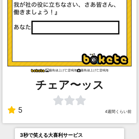
藤島値上げ亡霊鳴海
藤島値上げ亡霊鳴海
チェア〜ッス
5
4週間くらい前
3秒で笑える大喜利サービス