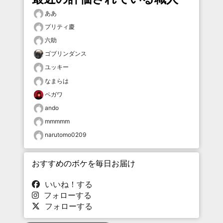
ああ
プリティ慶
六助
ゴブリンダンス
ユッキー
なまらは
ペガワ
ando
mmmmm
narutomo0209
おすすめのボケを毎日お届け
いいね！する
フォローする
フォローする