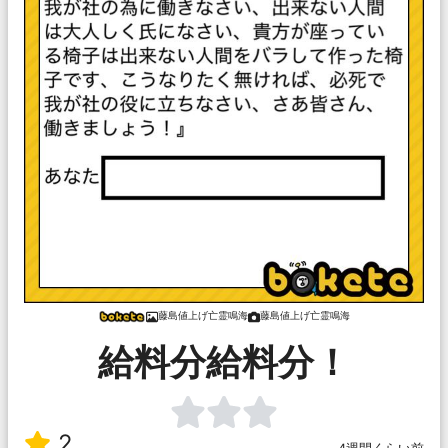
藤島値上げ亡霊鳴海
藤島値上げ亡霊鳴海
給料分給料分！
2