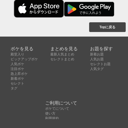
Topに戻る
ボケを見る
まとめを見る
お題を探す
殿堂入り
最新人気まとめ
新着お題
ピックアップボケ
セレクトまとめ
人気お題
人気ボケ
セレクトお題
注目ボケ
人気タグ
急上昇ボケ
新着ボケ
セレクト
タグ
ご利用について
ボケてについて
使い方
利用規約
よくある質問
クッキーの利用について