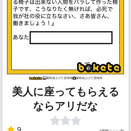
藤島値上げ亡霊鳴海
藤島値上げ亡霊鳴海
美人に座ってもらえる
ならアリだな
9