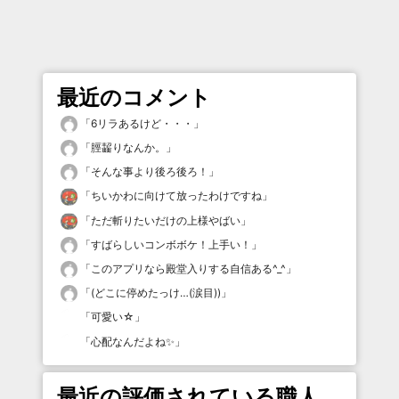
最近のコメント
「
6リラあるけど・・・
」
「
脛齧りなんか。
」
「
そんな事より後ろ後ろ！
」
「
ちいかわに向けて放ったわけですね
」
「
ただ斬りたいだけの上様やばい
」
「
すばらしいコンボボケ！上手い！
」
「
このアプリなら殿堂入りする自信ある^_^
」
「
(どこに停めたっけ…(涙目))
」
「
可愛い☆
」
「
心配なんだよね✨
」
最近の評価されている職人