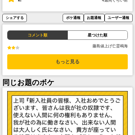
4週間くらい前
シェアする
ボケ通報
お題通報
ユーザー通報
コメント順
星つけた順
藤島値上げ亡霊鳴海
もっと見る
同じお題のボケ