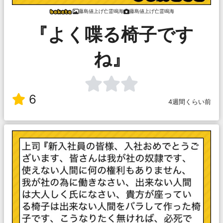
藤島値上げ亡霊鳴海
藤島値上げ亡霊鳴海
『よく喋る椅子です
ね』
6
4週間くらい前