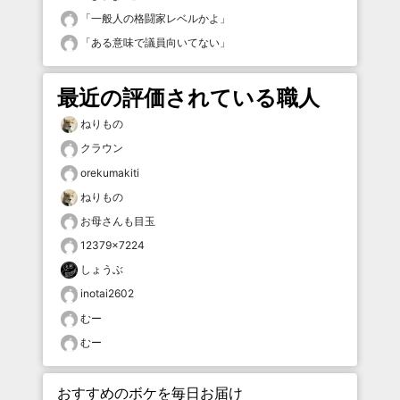
「
一般人の格闘家レベルかよ
」
「
ある意味で議員向いてない
」
最近の評価されている職人
ねりもの
クラウン
orekumakiti
ねりもの
お母さんも目玉
12379×7224
しょうぶ
inotai2602
むー
むー
おすすめのボケを毎日お届け