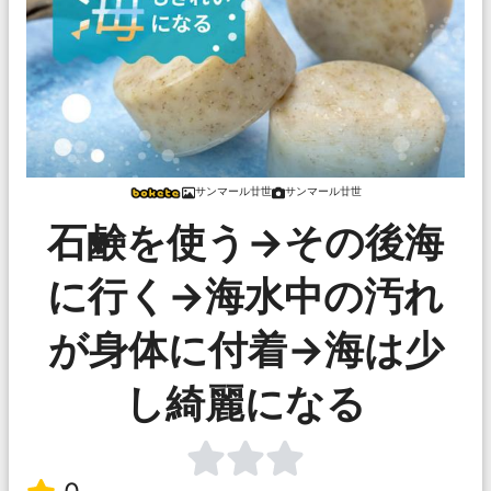
サンマール廿世
サンマール廿世
石鹸を使う→その後海
に行く→海水中の汚れ
が身体に付着→海は少
し綺麗になる