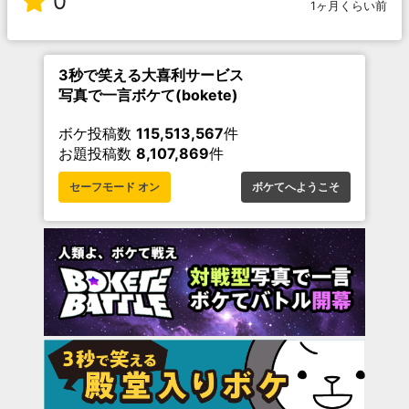
0
1ヶ月くらい前
3秒で笑える大喜利サービス
写真で一言ボケて(bokete)
ボケ投稿数
115,513,567
件
お題投稿数
8,107,869
件
セーフモード オン
ボケてへようこそ