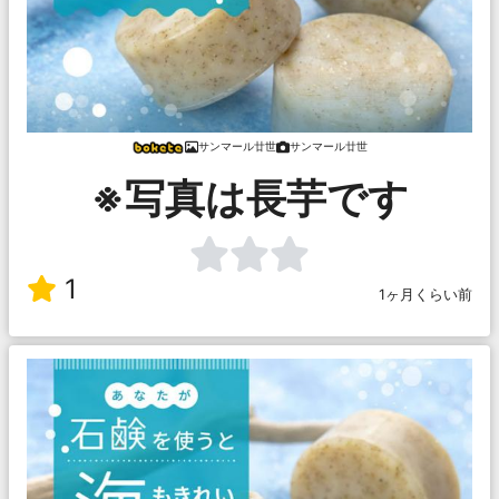
サンマール廿世
サンマール廿世
※写真は長芋です
1
1ヶ月くらい前