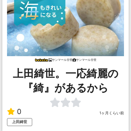
サンマール廿世
サンマール廿世
上田綺世。一応綺麗の
『綺』があるから
0
1ヶ月くらい前
上田綺世