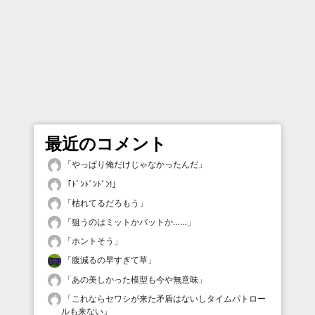
最近のコメント
「
やっぱり俺だけじゃなかったんだ
」
「
ﾄﾞﾝﾄﾞﾝﾄﾞﾝ!
」
「
枯れてるだろもう
」
「
狙うのはミットかバットか……
」
「
ホントそう
」
「
腹減るの早すぎて草
」
「
あの美しかった模型も今や無意味
」
「
これならセワシが来た矛盾はないしタイムパトロー
ルも来ない
」