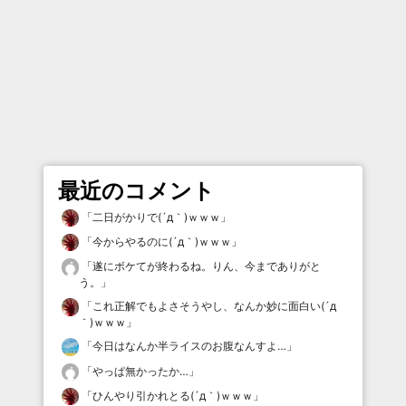
最近のコメント
「
二日がかりで(´д｀)ｗｗｗ
」
「
今からやるのに(´д｀)ｗｗｗ
」
「
遂にボケてが終わるね。りん、今までありがと
う。
」
「
これ正解でもよさそうやし、なんか妙に面白い(´д
｀)ｗｗｗ
」
「
今日はなんか半ライスのお腹なんすよ…
」
「
やっぱ無かったか…
」
「
ひんやり引かれとる(´д｀)ｗｗｗ
」