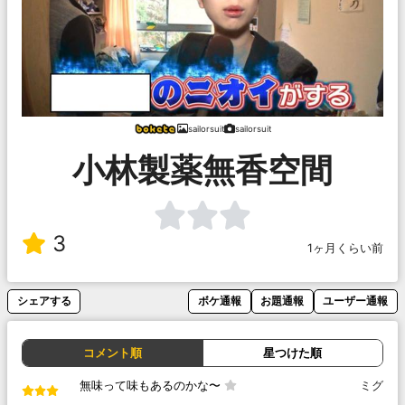
sailorsuit
sailorsuit
小林製薬無香空間
3
1ヶ月くらい前
シェアする
ボケ通報
お題通報
ユーザー通報
コメント順
星つけた順
無味って味もあるのかな〜
ミグ