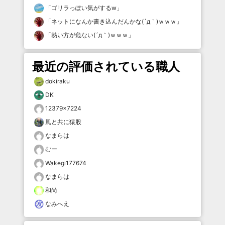
「
ゴリラっぽい気がするw
」
「
ネットになんか書き込んだんかな(´д｀)ｗｗｗ
」
「
熱い方が危ない(´д｀)ｗｗｗ
」
最近の評価されている職人
dokiraku
DK
12379×7224
風と共に猿股
なまらは
むー
Wakegi177674
なまらは
和尚
なみへえ