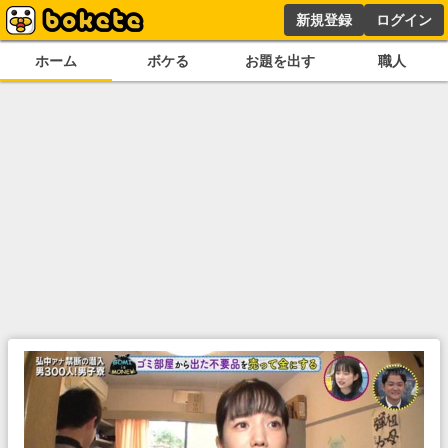
新規登録
ログイン
ホーム
ボケる
お題を出す
職人