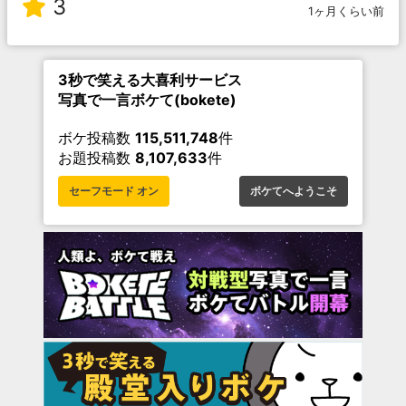
3
1ヶ月くらい前
3秒で笑える大喜利サービス
写真で一言ボケて(bokete)
ボケ投稿数
115,511,748
件
お題投稿数
8,107,633
件
セーフモード オン
ボケてへようこそ