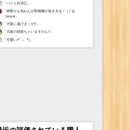
「
パクり自演乙
」
「
神聖かも知れんが防御柵が低すぎる！！(´Д
｀)www
」
「
大阪に逃げまっせ!!
」
「
大阪の姉貴ちゃいますのん?
」
「
可愛い(*´﹃`*)
」