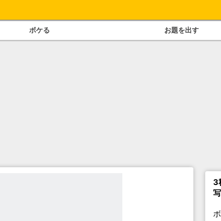
ボケる
お題を出す
3
写