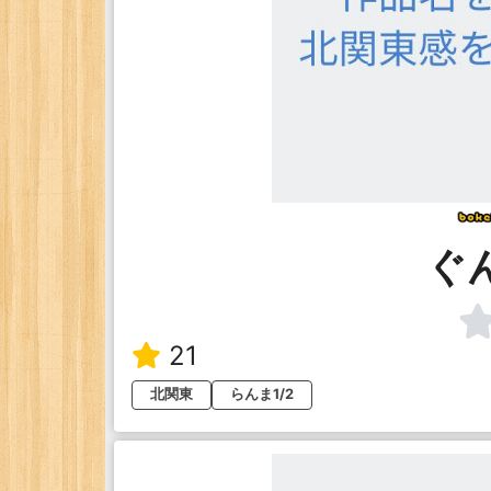
ぐん
21
北関東
らんま1/2