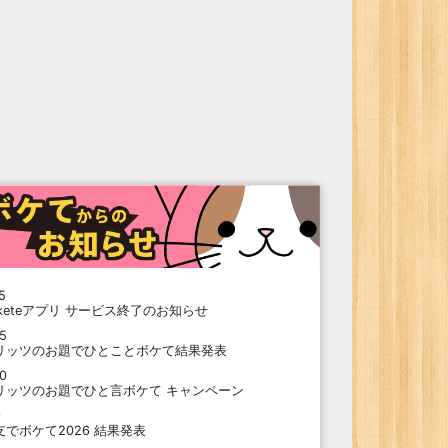
5
oketeアプリ サービス終了のお知らせ
15
リッツのお題でひとことボケて結果発表
10
リッツのお題でひと言ボケて キャンペーン
9
支でボケて2026 結果発表