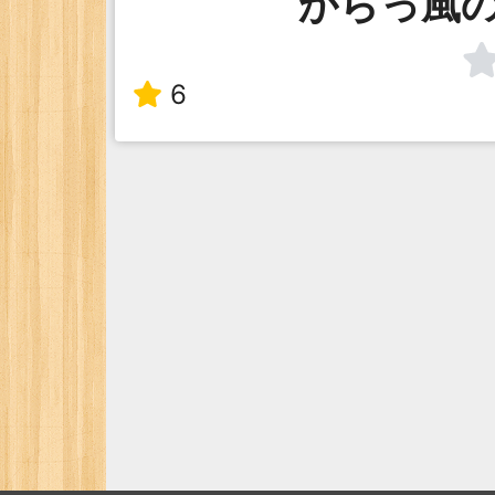
からっ風
6