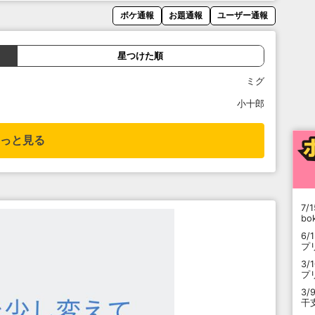
ボケ通報
お題通報
ユーザー通報
星つけた順
ミグ
小十郎
っと見る
7/1
b
6/
プ
3/
プ
3/
干