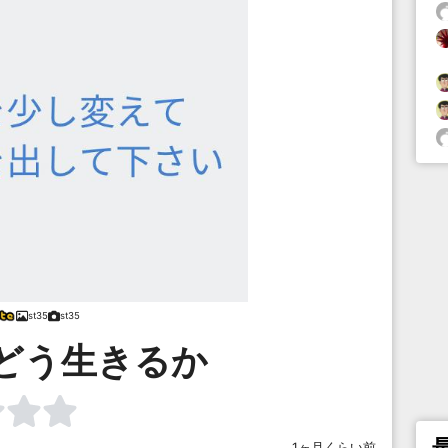
st35
st35
どう生きるか
1ヶ月くらい前