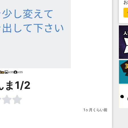
st35
st35
ま1/2
1ヶ月くらい前