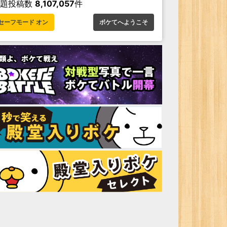
お題投稿数
8,107,057
件
セーフモード オン
ボケてへようこそ