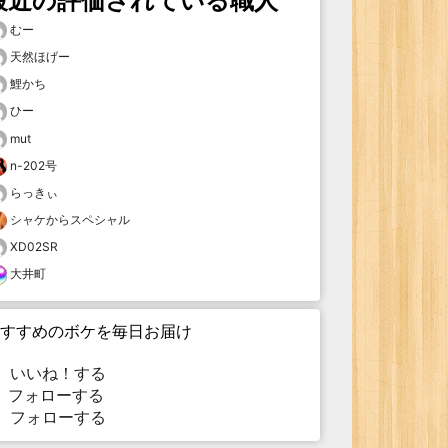
最近の評価されている職人
むー
天然ほげー
鯉かち
ひー
mut
n-202号
らっきぃ
シャケからスペシャル
XD02SR
大井町
すすめのボケを毎日お届け
いいね！する
フォローする
フォローする