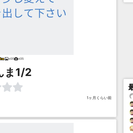
st35
st35
ま1/2
1ヶ月くらい前