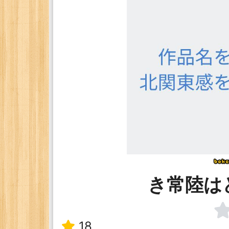
き常陸は
18