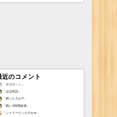
最近のコメント
「
ボヨヨ～ン
」
「
ほぼ死語
」
「
縛ったろか!?
」
「
既に3時間経過
」
「
シャドーだったのかw
」