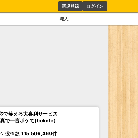
新規登録
ログイン
職人
秒で笑える大喜利サービス
真で一言ボケて(bokete)
ボケ投稿数
115,506,460
件