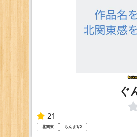
ぐん
21
北関東
らんま1/2