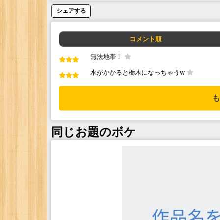
シェアする
コメント順
無法地帯！
水がかかると栃木になっちゃうw
も
同じお題のボケ