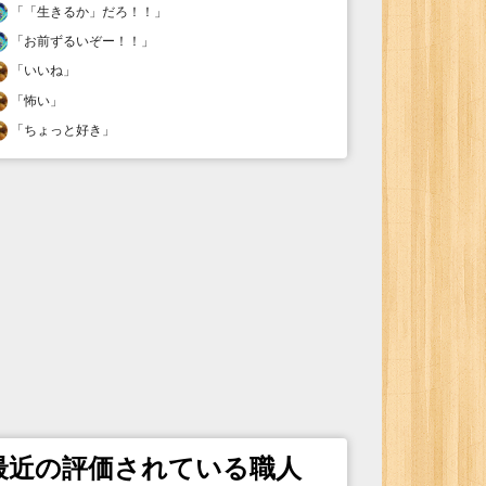
「
「生きるか」だろ！！
」
「
お前ずるいぞー！！
」
「
いいね
」
「
怖い
」
「
ちょっと好き
」
最近の評価されている職人