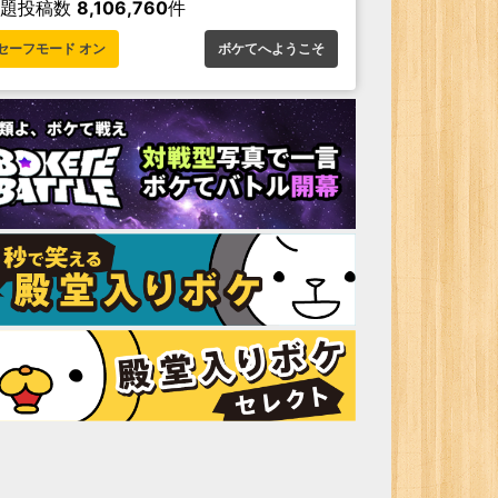
お題投稿数
8,106,760
件
セーフモード オン
ボケてへようこそ