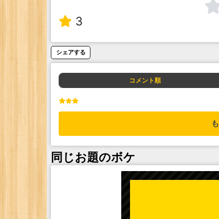
3
シェアする
コメント順
も
同じお題のボケ