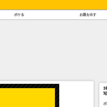
ボケる
お題を出す
3
写