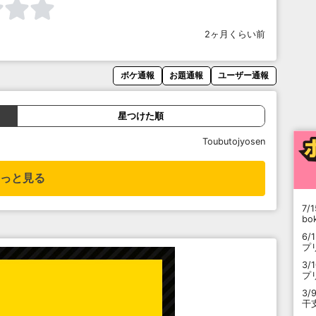
2ヶ月くらい前
ボケ通報
お題通報
ユーザー通報
星つけた順
Toubutojyosen
っと見る
7/1
b
6/
プ
3/
プ
3/
干