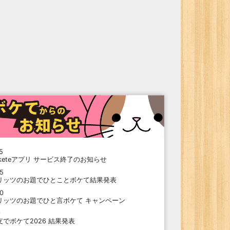
5
oketeアプリ サービス終了のお知らせ
15
リッツのお題でひとことボケて結果発表
10
リッツのお題でひと言ボケて キャンペーン
9
支でボケて2026 結果発表