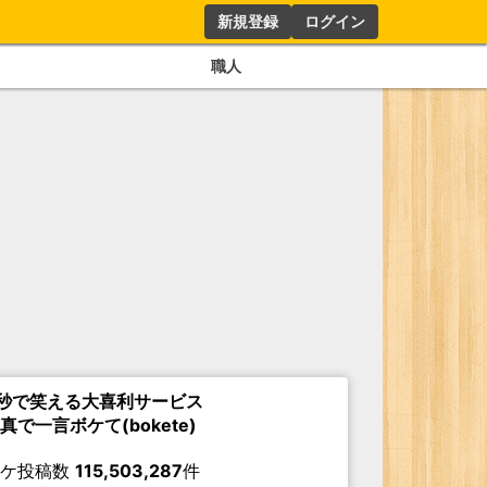
新規登録
ログイン
職人
秒で笑える大喜利サービス
真で一言ボケて(bokete)
ボケ投稿数
115,503,287
件