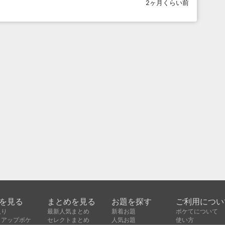
2ヶ月くらい前
を見る
まとめを見る
お題を探す
ご利用につい
入り
最新人気まとめ
新着お題
ボケてについて
クアップボケ
セレクトまとめ
人気お題
使い方