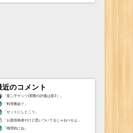
最近のコメント
「
星二千ゲッツ(実際の評価は星3）
」
「
料理番組？
」
「
セットにしとこう
」
「
お題投稿者やけど思いついてるじゃねーかよ
」
「
物理的にね
」