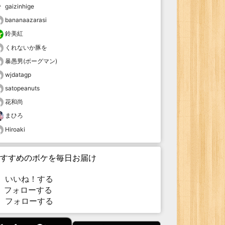
gaizinhige
bananaazarasi
鈴美紅
くれないか豚を
暴愚男(ボーグマン)
wjdatagp
satopeanuts
花和尚
まひろ
Hiroaki
すすめのボケを毎日お届け
いいね！する
フォローする
フォローする