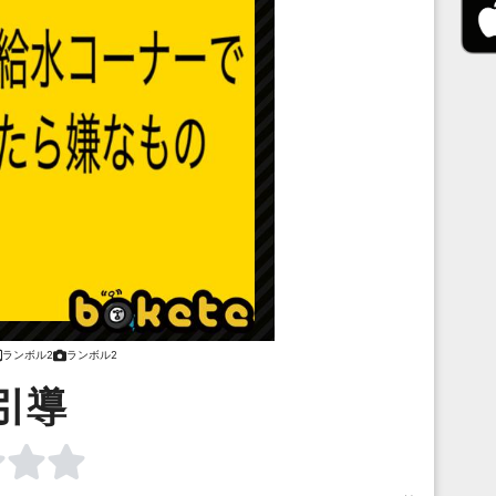
ランボル2
ランボル2
引導