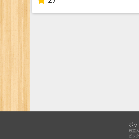
27
ボケ
殿堂
ピッ