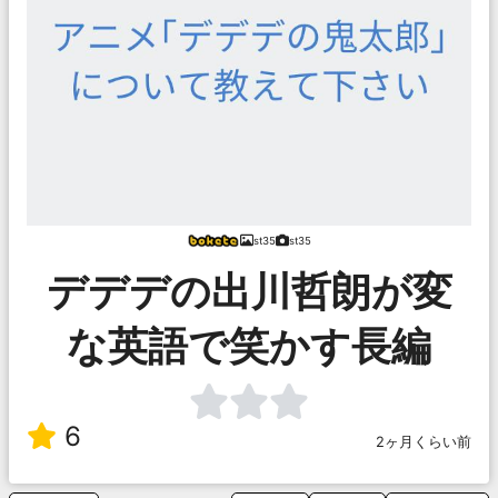
st35
st35
デデデの出川哲朗が変
な英語で笑かす長編
6
2ヶ月くらい前