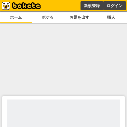
新規登録
ログイン
ホーム
ボケる
お題を出す
職人