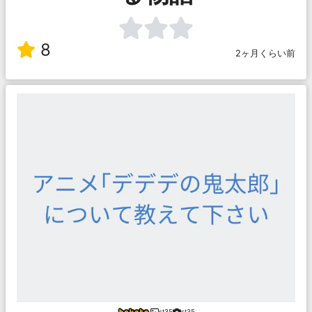
8
2ヶ月くらい前
st35
st35