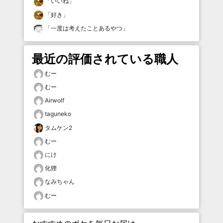
「
いいね
」
「
好き
」
「
一度は考えたことあるやつ
」
最近の評価されている職人
むー
むー
Airwolf
taguneko
タムケン2
むー
にけ
化狸
なみちゃん
むー