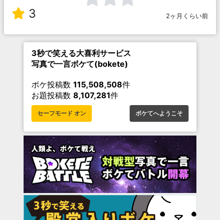
3
2ヶ月くらい前
3秒で笑える大喜利サービス
写真で一言ボケて(bokete)
ボケ投稿数
115,508,508
件
お題投稿数
8,107,281
件
セーフモード オン
ボケてへようこそ