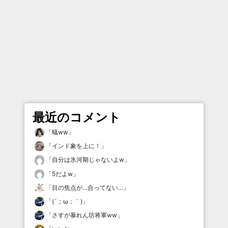
最近のコメント
「
蟻ww
」
「
インド象を上に！
」
「
自分は氷河期じゃないよw
」
「
5だよw
」
「
目の焦点が…合ってない…
」
「
(´；ω；｀)
」
「
さすが暴れん坊将軍ww
」