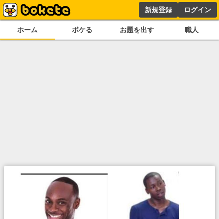
新規登録
ログイン
ホーム
ボケる
お題を出す
職人