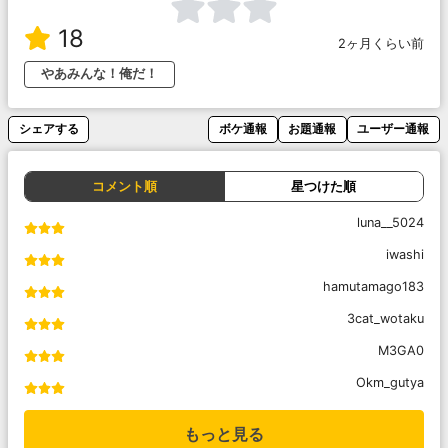
18
2ヶ月くらい前
やあみんな！俺だ！
シェアする
ボケ通報
お題通報
ユーザー通報
コメント順
星つけた順
luna__5024
iwashi
hamutamago183
3cat_wotaku
M3GA0
Okm_gutya
もっと見る