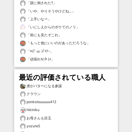
「
誰に倒された?
」
「
いや、やりそうやけどね…
」
「
上手いなー
」
「
いにしえからのボケてのノリ
」
「
前にも見たぞこれ
」
「
もっと他にいいのがあっただろうな
」
「
≡(｢･ω･)｢ﾏﾃｰ
」
「
頑張れ٩( ᐖ )۶
」
最近の評価されている職人
虎がバターになる参謀
クラウン
ponkotsuuuuu412
hikiniku
お母さんも目玉
yozure5