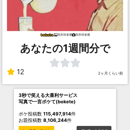
高所得者層
高所得者層
あなたの1週間分で
12
2ヶ月くらい前
3秒で笑える大喜利サービス
写真で一言ボケて(bokete)
ボケ投稿数
115,497,914
件
お題投稿数
8,106,244
件