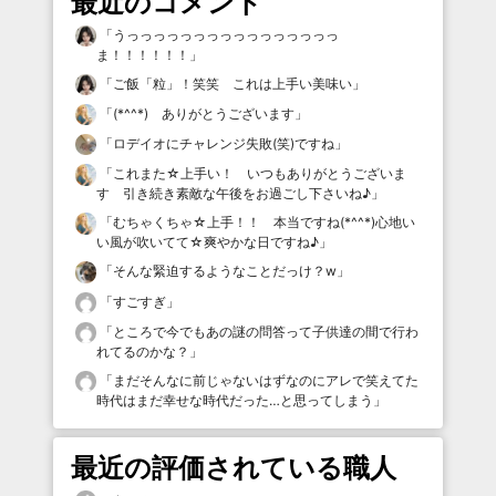
最近のコメント
「
うっっっっっっっっっっっっっっっっ
ま！！！！！！
」
「
ご飯「粒」！笑笑 これは上手い美味い
」
「
(*^^*) ありがとうございます
」
「
ロデイオにチャレンジ失敗(笑)ですね
」
「
これまた☆上手い！ いつもありがとうございま
す 引き続き素敵な午後をお過ごし下さいね♪
」
「
むちゃくちゃ☆上手！！ 本当ですね(*^^*)心地い
い風が吹いてて☆爽やかな日ですね♪
」
「
そんな緊迫するようなことだっけ？w
」
「
すごすぎ
」
「
ところで今でもあの謎の問答って子供達の間で行わ
れてるのかな？
」
「
まだそんなに前じゃないはずなのにアレで笑えてた
時代はまだ幸せな時代だった…と思ってしまう
」
最近の評価されている職人