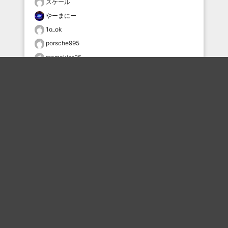
スケール
やーまにー
1o_ok
porsche995
mamakiss25
noraneko5656
じょにー
setokan4545
porsche995
レッド
おすすめのボケを毎日お届け
いいね！する
フォローする
フォローする