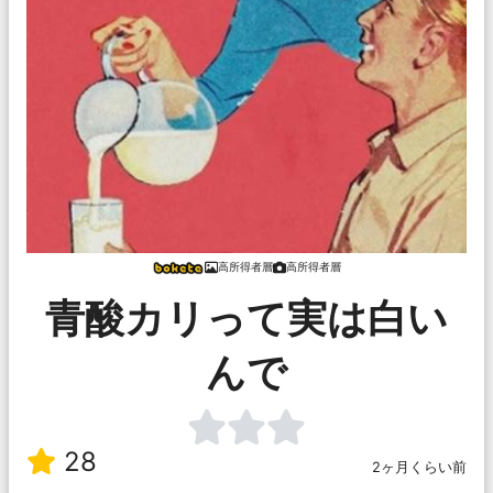
高所得者層
高所得者層
青酸カリって実は白い
んで
28
2ヶ月くらい前