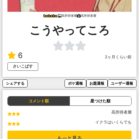
高所得者層
高所得者層
こうやってころ
6
2ヶ月くらい前
さいこぱす
シェアする
ボケ通報
お題通報
ユーザー通報
コメント順
星つけた順
高所得者層
イクラはいくらでも
もっと見る