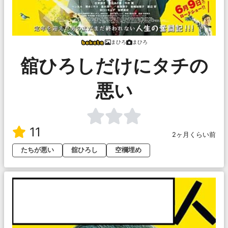
まひろ
まひろ
舘ひろしだけにタチの
悪い
11
2ヶ月くらい前
たちが悪い
舘ひろし
空欄埋め