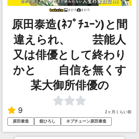
まひろ
まひろ
原田泰造(ﾈﾌﾟﾁｭｰﾝ)と間
違えられ、 芸能人
又は俳優として終わり
かと 自信を無くす
某大御所俳優の
9
2ヶ月くらい前
原田泰造
舘ひろし
ネプチューン原田泰造