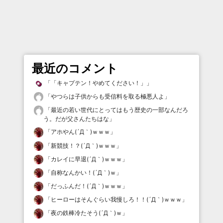
最近のコメント
「
「キャプテン！やめてください！」
」
「
やつらは子供からも受信料を取る極悪人よ
」
「
最近の若い世代にとってはもう歴史の一部なんだろ
う。だが父さんたちはな
」
「
アホやん(´Д｀)ｗｗｗ
」
「
新競技！？(´Д｀)ｗｗｗ
」
「
カレイに早退(´Д｀)ｗｗｗ
」
「
自称なんかい！(´Д｀)ｗ
」
「
だっふんだ！(´Д｀)ｗｗｗ
」
「
ヒーローはそんぐらい我慢しろ！！(´Д｀)ｗｗｗ
」
「
夜の鉄棒冷たそう(´Д｀)ｗ
」