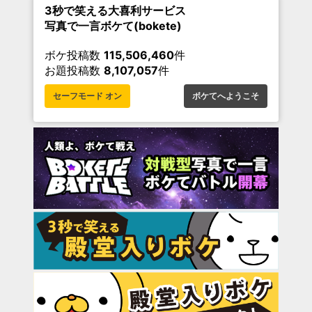
3秒で笑える大喜利サービス
写真で一言ボケて(bokete)
ボケ投稿数
115,506,460
件
お題投稿数
8,107,057
件
セーフモード オン
ボケてへようこそ