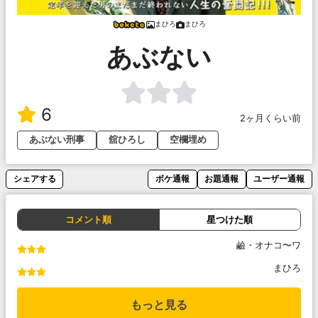
まひろ
まひろ
あぶない
6
2ヶ月くらい前
あぶない刑事
舘ひろし
空欄埋め
シェアする
ボケ通報
お題通報
ユーザー通報
コメント順
星つけた順
鹼・オナコ〜ワ
まひろ
もっと見る