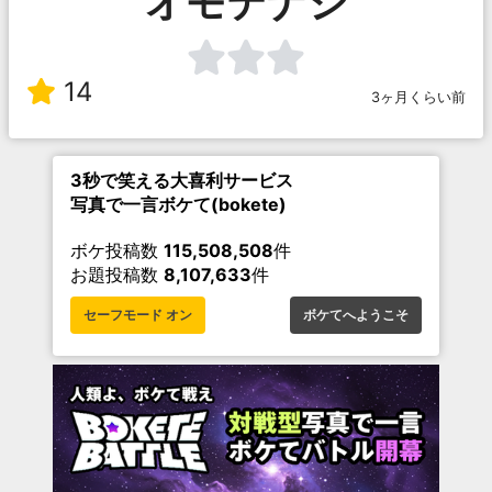
オモテナシ
14
3ヶ月くらい前
3秒で笑える大喜利サービス
写真で一言ボケて(bokete)
ボケ投稿数
115,508,508
件
お題投稿数
8,107,633
件
セーフモード オン
ボケてへようこそ