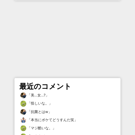
最近のコメント
「
美…女…?
」
「
怪しいな。
」
「
抗菌とはw
」
「
本当にボケてどうすんだ笑
」
「
マジ酷いな。
」