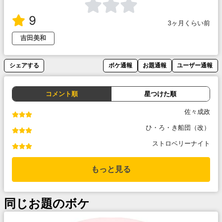
9
3ヶ月くらい前
吉田美和
シェアする
ボケ通報
お題通報
ユーザー通報
コメント順
星つけた順
佐々成政
ひ・ろ・き船団（改）
ストロベリーナイト
もっと見る
同じお題のボケ