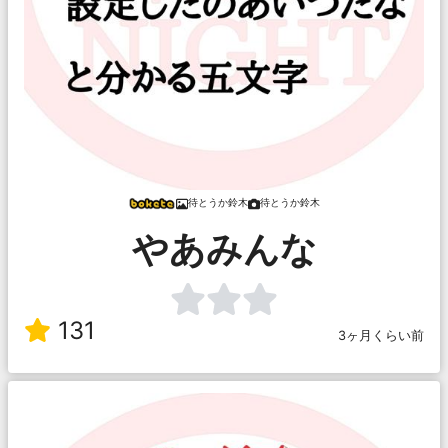
待とうか鈴木
待とうか鈴木
やあみんな
131
3ヶ月くらい前