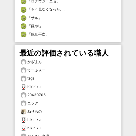
「
ロナウジーニョ
」
「
もう見なくなった。
」
「
サル
」
「
嫌や!
」
「
銭形平次
」
最近の評価されている職人
かざまん
てーふぁー
tsgs
hikiniku
29430705
ニック
ねりもの
hikiniku
hikiniku