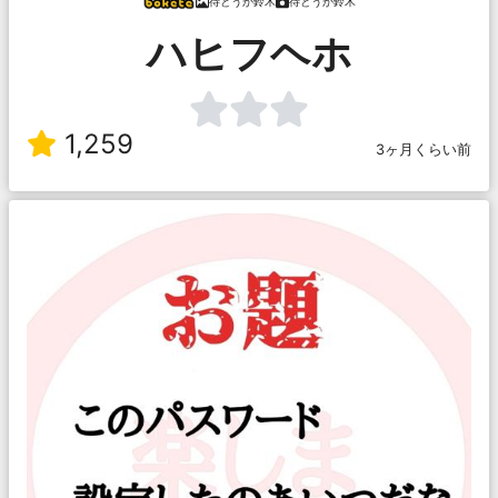
待とうか鈴木
待とうか鈴木
ハヒフヘホ
1,259
3ヶ月くらい前