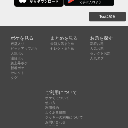
Topに戻る
ボケを見る
まとめを見る
お題を探す
殿堂入り
最新人気まとめ
新着お題
ピックアップボケ
セレクトまとめ
人気お題
人気ボケ
セレクトお題
注目ボケ
人気タグ
急上昇ボケ
新着ボケ
セレクト
タグ
ご利用について
ボケてについて
使い方
利用規約
よくある質問
クッキーの利用について
お問い合わせ
広告掲載について