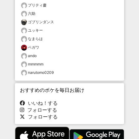
プリティ慶
六助
ゴブリンダンス
ユッキー
なまらは
ペガワ
ando
mmmmm
narutomo0209
おすすめのボケを毎日お届け
いいね！する
フォローする
フォローする