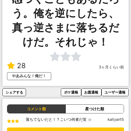
う。俺を逆にしたら、
真っ逆さまに落ちるだ
けだ。それじゃ！
28
3ヶ月くらい前
やあみんな！俺だ！
シェアする
ボケ通報
お題通報
ユーザー通報
コメント順
星つけた順
落ちてないだと！？こいつ何者だ笑
kaityan15