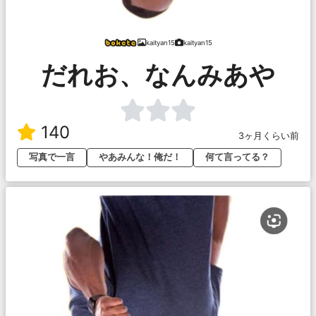
kaityan15
kaityan15
だれお、なんみあや
140
3ヶ月くらい前
写真で一言
やあみんな！俺だ！
何て言ってる？