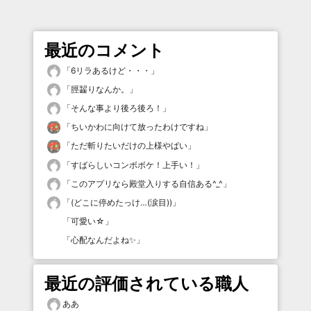
最近のコメント
「
6リラあるけど・・・
」
「
脛齧りなんか。
」
「
そんな事より後ろ後ろ！
」
「
ちいかわに向けて放ったわけですね
」
「
ただ斬りたいだけの上様やばい
」
「
すばらしいコンボボケ！上手い！
」
「
このアプリなら殿堂入りする自信ある^_^
」
「
(どこに停めたっけ…(涙目))
」
「
可愛い☆
」
「
心配なんだよね✨
」
最近の評価されている職人
ああ