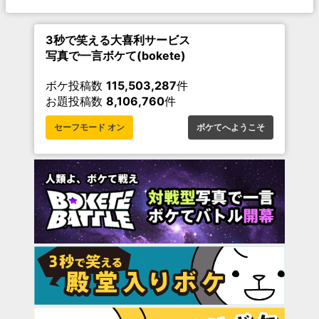
3秒で笑える大喜利サービス
写真で一言ボケて(bokete)
ボケ投稿数
115,503,287
件
お題投稿数
8,106,760
件
セーフモード オン
ボケてへようこそ