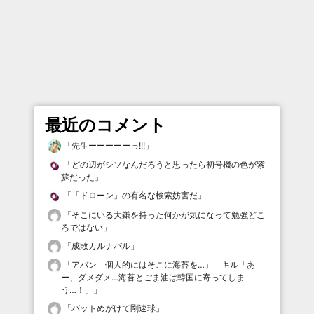
最近のコメント
「
先生ーーーーーっ!!!
」
「
どの辺がシソなんだろうと思ったら初号機の色が紫
蘇だった
」
「
「ドローン」の有名な検索妨害だ
」
「
そこにいる大鎌を持った何かが気になって勉強どこ
ろではない
」
「
成敗カルナバル
」
「
アバン「個人的にはそこに海苔を…」 キル「あ
ー、ダメダメ…海苔とごま油は韓国に寄ってしま
う…！」
」
「
バットめがけて剛速球
」