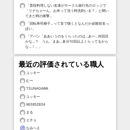
「
普段料理しない友達がサークル旅行先のロッジで
「リナちゃーん、お米って洗う時洗剤いる？」と聞い
てきた時の衝撃
」
「
回転寿司梯子…って音で聴くとなんだか必殺技名っ
ぽい
」
「
アバン「ああいうのをくらったのは…あー…何回目
かな…？ うん、まあ…多分10回以上くらってるから
な…！」
」
最近の評価されている職人
ユッキー
むー
TSUNAGAWA
ユッキー
963852834
まる
エチョ
なみへえ