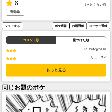
6
3ヶ月くらい前
野球拳
シェアする
ボケ通報
お題通報
ユーザー通報
コメント順
星つけた順
Toubutojyosen
リューズ♪
もっと見る
同じお題のボケ