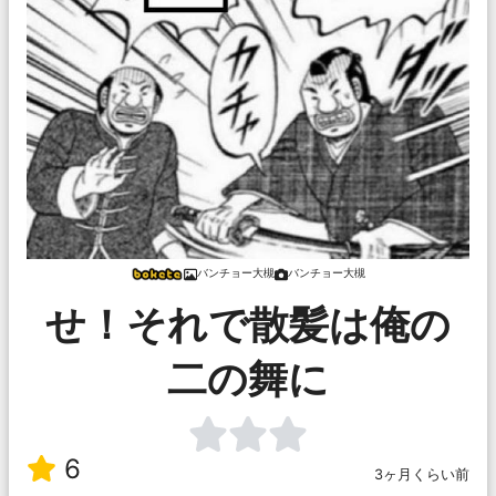
バンチョー大槻
バンチョー大槻
せ！それで散髪は俺の
二の舞に
6
3ヶ月くらい前