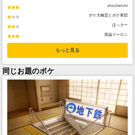
shootervivi
ボケ犬幽霊とボケ軍団
ほっそー
異論イーロン
もっと見る
同じお題のボケ