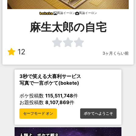
異論イーロン
異論イーロン
麻生太郎の自宅
12
3ヶ月くらい前
3秒で笑える大喜利サービス
写真で一言ボケて(bokete)
ボケ投稿数
115,511,748
件
お題投稿数
8,107,869
件
セーフモード オン
ボケてへようこそ