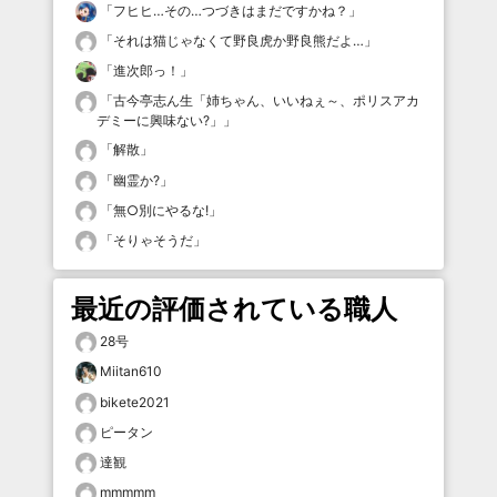
「
フヒヒ…その…つづきはまだですかね？
」
「
それは猫じゃなくて野良虎か野良熊だよ…
」
「
進次郎っ！
」
「
古今亭志ん生「姉ちゃん、いいねぇ～、ポリスアカ
デミーに興味ない?」
」
「
解散
」
「
幽霊か?
」
「
無○別にやるな!
」
「
そりゃそうだ
」
最近の評価されている職人
28号
Miitan610
bikete2021
ピータン
達観
mmmmm