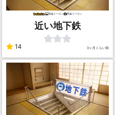
異論イーロン
異論イーロン
近い地下鉄
14
3ヶ月くらい前