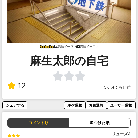
異論イーロン
異論イーロン
麻生太郎の自宅
12
3ヶ月くらい前
シェアする
ボケ通報
お題通報
ユーザー通報
コメント順
星つけた順
リューズ♪