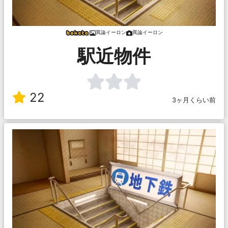
異論イーロン
異論イーロン
駅近物件
22
3ヶ月くらい前