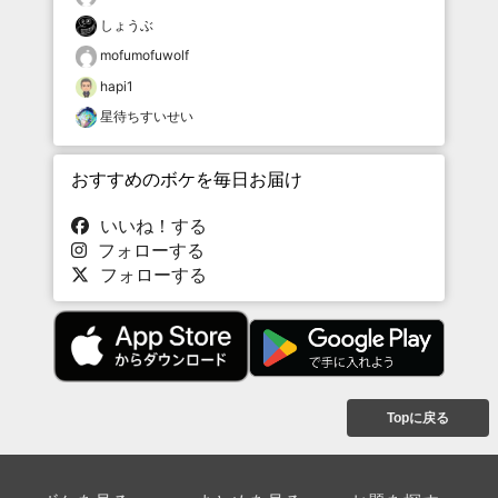
しょうぶ
mofumofuwolf
hapi1
星待ちすいせい
おすすめのボケを毎日お届け
いいね！する
フォローする
フォローする
Topに戻る