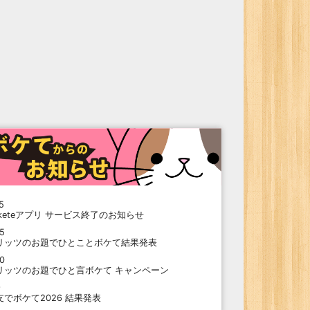
5
oketeアプリ サービス終了のお知らせ
15
リッツのお題でひとことボケて結果発表
10
リッツのお題でひと言ボケて キャンペーン
9
支でボケて2026 結果発表