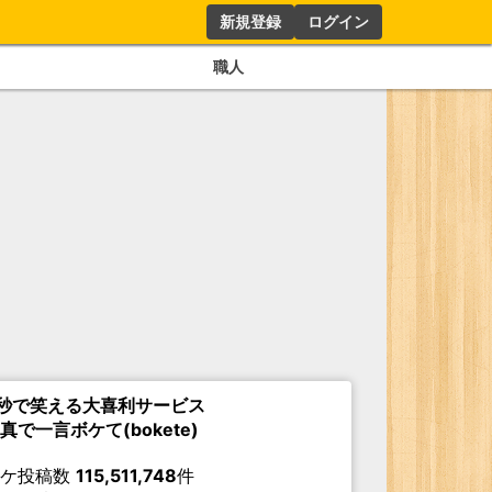
新規登録
ログイン
職人
秒で笑える大喜利サービス
真で一言ボケて(bokete)
ボケ投稿数
115,511,748
件