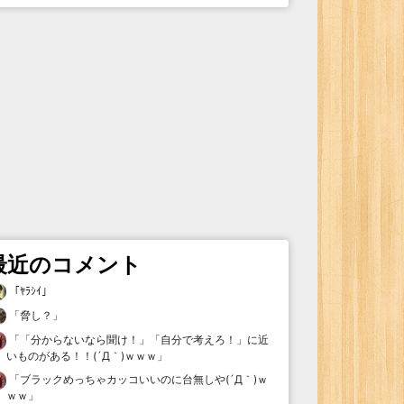
最近のコメント
「
ﾔﾗｼｲ
」
「
脅し？
」
「
「分からないなら聞け！」「自分で考えろ！」に近
いものがある！！(´Д｀)ｗｗｗ
」
「
ブラックめっちゃカッコいいのに台無しや(´Д｀)ｗ
ｗｗ
」