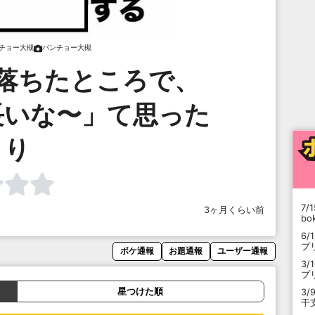
チョー大槻
バンチョー大槻
い落ちたところで、
長いな〜」て思った
り
7/1
3ヶ月くらい前
b
6/
プ
ボケ通報
お題通報
ユーザー通報
3/
プ
星つけた順
3/
干