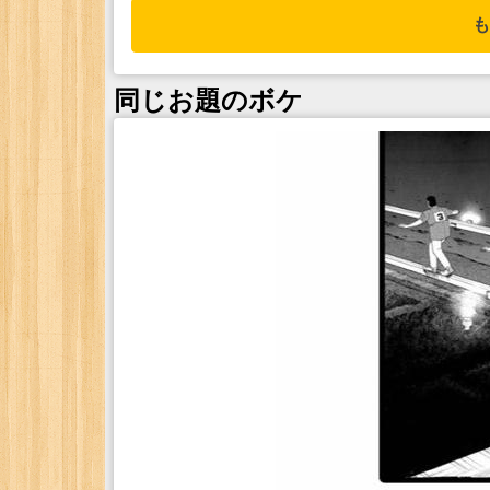
も
同じお題のボケ