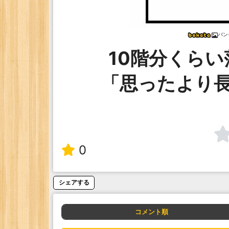
バン
10階分くら
「思ったより
0
シェアする
コメント順