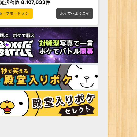
お題投稿数
8,107,633
件
セーフモード オン
ボケてへようこそ