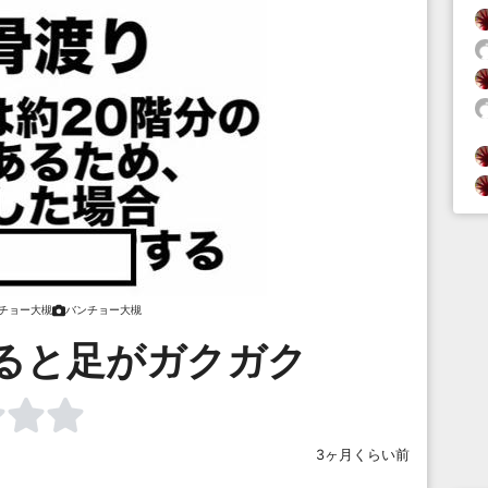
チョー大槻
バンチョー大槻
ると足がガクガク
3ヶ月くらい前