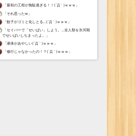
「
最初の工程が無駄過ぎる！！(´Д｀)ｗｗｗ
」
「
それ思ったw
」
「
餃子がゴミと化しとる…(´Д｀)ｗｗｗ
」
「
セイバーで「せいばい」しよう。…全人類を氷河期
でせいばいしちまったよ。
」
「
液体があやしい(´Д｀)ｗｗｗ
」
「
修行じゃなかったの！？(´Д｀)ｗｗｗ
」