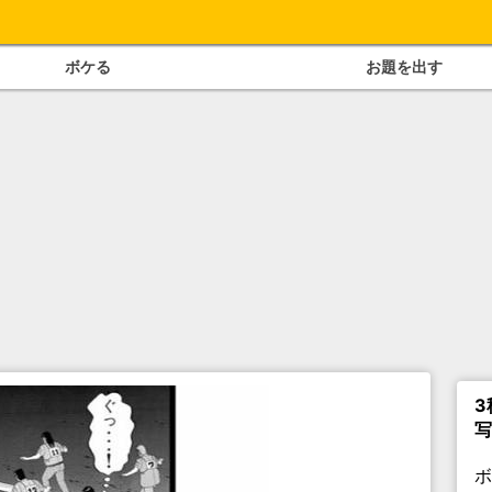
ボケる
お題を出す
3
写