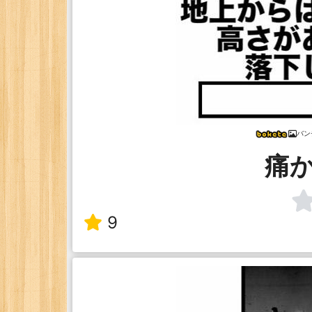
バン
痛
9