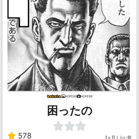
NOPE99
NOPE99
困ったの
578
3ヶ月くらい前