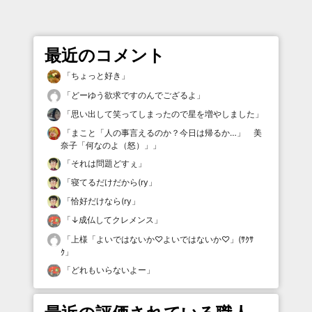
最近のコメント
「
ちょっと好き
」
「
どーゆう欲求ですのんでござるよ
」
「
思い出して笑ってしまったので星を増やしました
」
「
まこと「人の事言えるのか？今日は帰るか…」 美
奈子「何なのよ（怒）」
」
「
それは問題どすぇ
」
「
寝てるだけだから(ry
」
「
恰好だけなら(ry
」
「
↓成仏してクレメンス
」
「
上様「よいではないか♡よいではないか♡」(ｻｸｻ
ｸ
」
「
どれもいらないよー
」