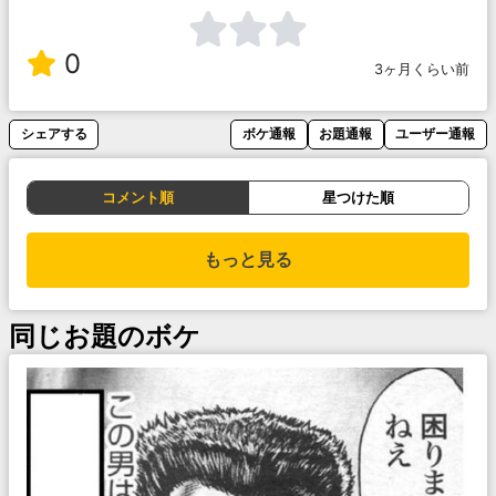
0
3ヶ月くらい前
シェアする
ボケ通報
お題通報
ユーザー通報
コメント順
星つけた順
もっと見る
同じお題のボケ