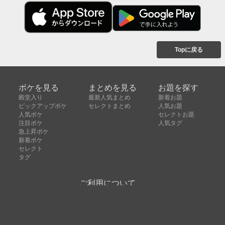
Topに戻る
ボケを見る
まとめを見る
お題を探す
殿堂入り
最新人気まとめ
新着お題
ピックアップボケ
セレクトまとめ
人気お題
人気ボケ
セレクトお題
注目ボケ
人気タグ
急上昇ボケ
新着ボケ
セレクト
タグ
ご利用について
ボケてについて
使い方
利用規約
よくある質問