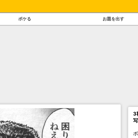
ボケる
お題を出す
3
写