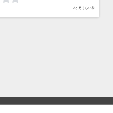
3ヶ月くらい前
を見る
まとめを見る
お題を探す
ご利用につい
入り
最新人気まとめ
新着お題
ボケてについて