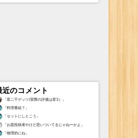
最近のコメント
「
星二千ゲッツ(実際の評価は星3）
」
「
料理番組？
」
「
セットにしとこう
」
「
お題投稿者やけど思いついてるじゃねーかよ
」
「
物理的にね
」