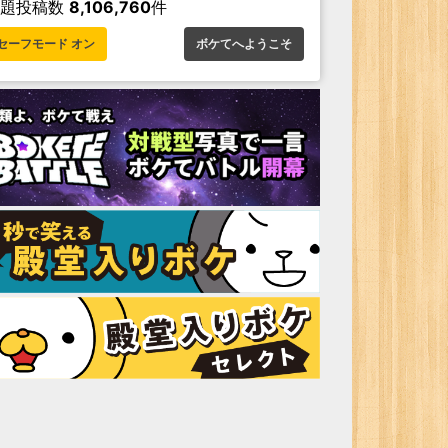
お題投稿数
8,106,760
件
セーフモード オン
ボケてへようこそ