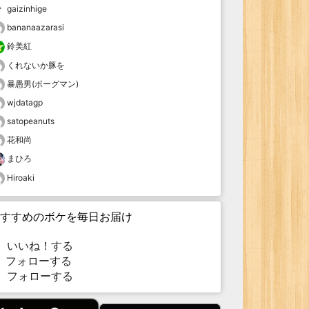
gaizinhige
bananaazarasi
鈴美紅
くれないか豚を
暴愚男(ボーグマン)
wjdatagp
satopeanuts
花和尚
まひろ
Hiroaki
すすめのボケを毎日お届け
いいね！する
フォローする
フォローする