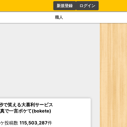
新規登録
ログイン
職人
秒で笑える大喜利サービス
真で一言ボケて(bokete)
ボケ投稿数
115,503,287
件