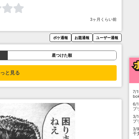
3ヶ月くらい前
ボケ通報
お題通報
ユーザー通報
星つけた順
っと見る
7/1
b
6/
プ
3/
プ
3/
干