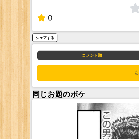
0
シェアする
コメント順
も
同じお題のボケ