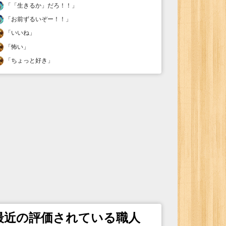
「
「生きるか」だろ！！
」
「
お前ずるいぞー！！
」
「
いいね
」
「
怖い
」
「
ちょっと好き
」
最近の評価されている職人