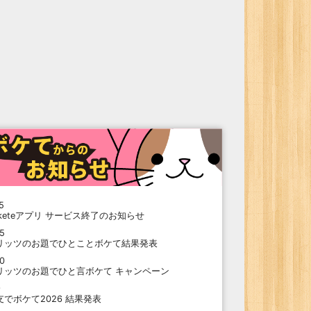
5
oketeアプリ サービス終了のお知らせ
15
リッツのお題でひとことボケて結果発表
10
リッツのお題でひと言ボケて キャンペーン
9
支でボケて2026 結果発表