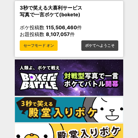
3秒で笑える大喜利サービス
写真で一言ボケて(bokete)
ボケ投稿数
115,506,460
件
お題投稿数
8,107,057
件
セーフモード オン
ボケてへようこそ