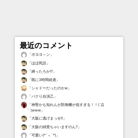
最近のコメント
「
ボヨヨ～ン
」
「
ほぼ死語
」
「
縛ったろか!?
」
「
既に3時間経過
」
「
シャドーだったのかw
」
「
パクり自演乙
」
「
神聖かも知れんが防御柵が低すぎる！！(´Д
｀)www
」
「
大阪に逃げまっせ!!
」
「
大阪の姉貴ちゃいますのん?
」
「
可愛い(*´﹃`*)
」