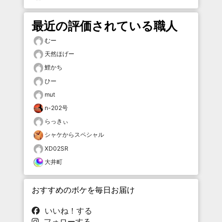
最近の評価されている職人
むー
天然ほげー
鯉かち
ひー
mut
n-202号
らっきぃ
シャケからスペシャル
XD02SR
大井町
おすすめのボケを毎日お届け
いいね！する
フォローする