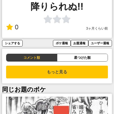
降りられぬ!!
0
3ヶ月くらい前
シェアする
ボケ通報
お題通報
ユーザー通報
コメント順
星つけた順
もっと見る
同じお題のボケ