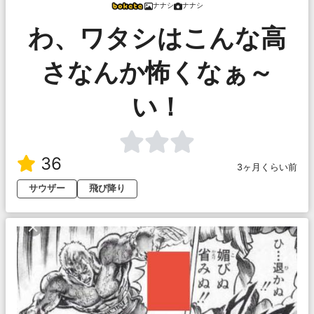
ナナシ
ナナシ
わ、ワタシはこんな高
さなんか怖くなぁ～
い！
36
3ヶ月くらい前
サウザー
飛び降り