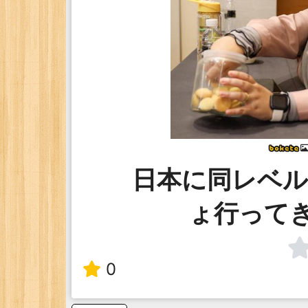
日本に同レベルが.
ょ行って
0