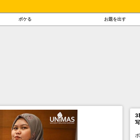
ボケる
お題を出す
3
写