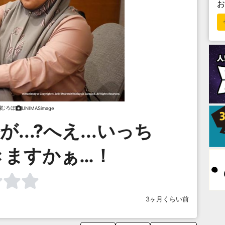
むろぼ
UNIMASimage
..?へえ...いっち
きますかぁ…！
3ヶ月くらい前