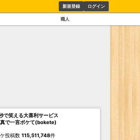
新規登録
ログイン
職人
秒で笑える大喜利サービス
真で一言ボケて(bokete)
ボケ投稿数
115,511,748
件