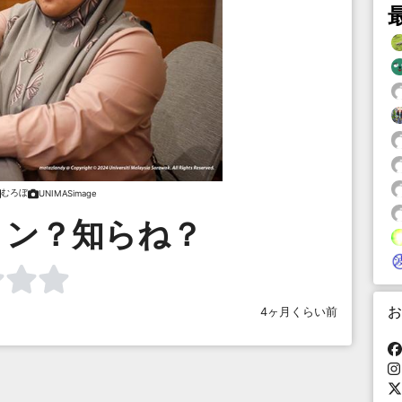
むろぼ
UNIMASimage
リン？知らね？
お
4ヶ月くらい前