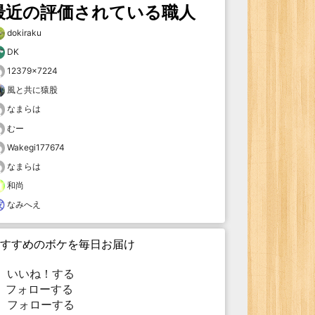
最近の評価されている職人
dokiraku
DK
12379×7224
風と共に猿股
なまらは
むー
Wakegi177674
なまらは
和尚
なみへえ
すすめのボケを毎日お届け
いいね！する
フォローする
フォローする