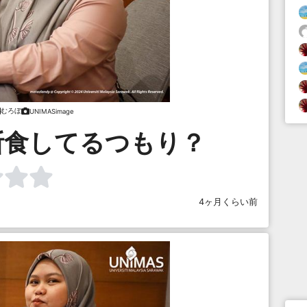
むろぼ
UNIMASimage
断食してるつもり？
4ヶ月くらい前