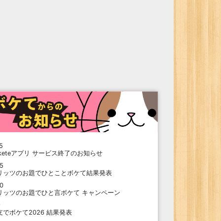
5
oketeアプリ サービス終了のお知らせ
15
リッツのお題でひとことボケて結果発表
10
リッツのお題でひと言ボケて キャンペーン
9
支でボケて2026 結果発表