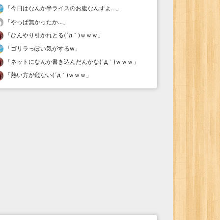
「
今日はなんか半ライスのお腹なんすよ…
」
「
やっぱ無かったか…
」
「
ひんやり引かれとる(´д｀)ｗｗｗ
」
「
ゴリラっぽい気がするw
」
「
ネットになんか書き込んだんかな(´д｀)ｗｗｗ
」
「
熱い方が危ない(´д｀)ｗｗｗ
」