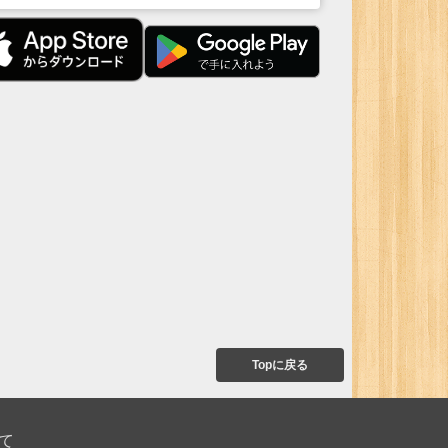
Topに戻る
て