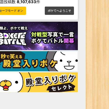
お題投稿数
8,107,633
件
セーフモード オン
ボケてへようこそ