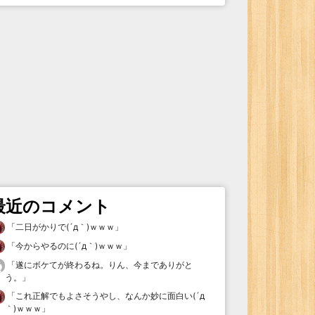
最近のコメント
「
二日がかりで(´д｀)ｗｗｗ
」
「
今からやるのに(´д｀)ｗｗｗ
」
「
遂にボケてが終わるね。りん、今までありがと
う。
」
「
これ正解でもよさそうやし、なんか妙に面白い(´д
｀)ｗｗｗ
」