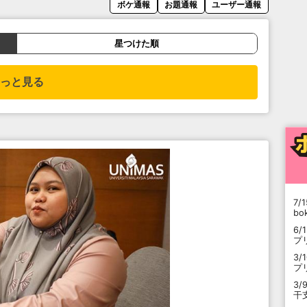
ボケ通報
お題通報
ユーザー通報
星つけた順
っと見る
7/1
b
6/
プ
3/
プ
3/
干