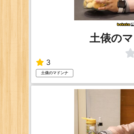
土俵のマ
3
土俵のマドンナ