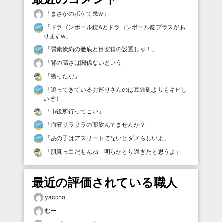
「
まさかのボケて民w
」
「
ドラゴンボール錠Aとドラゴンボール錠プラスがあ
りますw
」
「
質素倹約の徹底と目安箱の設置じゃ！
」
「
背の高さは関係ないという
」
「
獲ったな
」
「
追ってきているお巡りさんのは豆鉄砲よりもキビし
いぞ！
」
「
市役所行ってこい
」
「
血液サラサラの薬飲んでませんか？
」
「
あの子はアスリートでないとダメらしいよ
」
「
肌真っ白だもんね 明らかとり過ぎだと思うよ
」
最近の評価されている職人
yaccho
むー