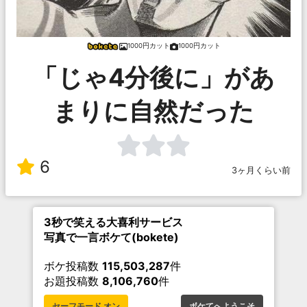
1000円カット
1000円カット
「じゃ4分後に」があ
まりに自然だった
6
3ヶ月くらい前
3秒で笑える大喜利サービス
写真で一言ボケて(bokete)
ボケ投稿数
115,503,287
件
お題投稿数
8,106,760
件
セーフモード オン
ボケてへようこそ