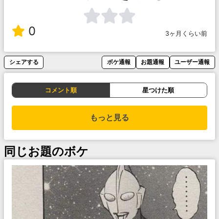
0
3ヶ月くらい前
シェアする
ボケ通報
お題通報
ユーザー通報
コメント順
星つけた順
もっと見る
同じお題のボケ