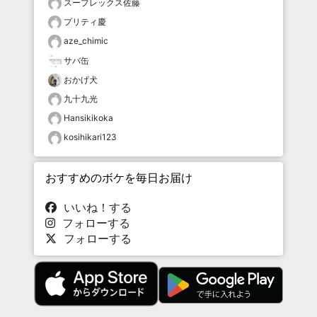
スープレックス佐藤
プリティ慶
aze_chimic
サバ缶
おかげ犬
九十九光
Hansikikoka
kosihikari123
おすすめのボケを毎日お届け
いいね！する
フォローする
フォローする