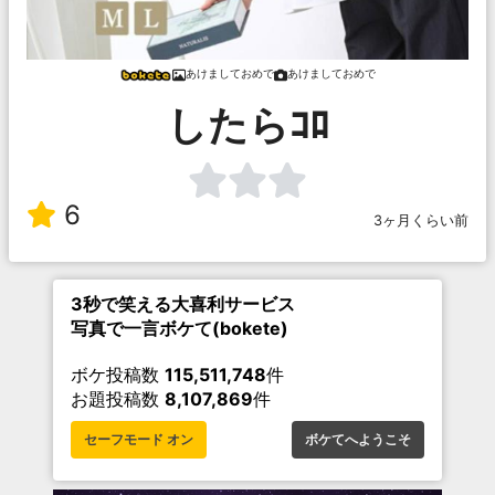
あけましておめで
あけましておめで
したらｺﾛ
6
3ヶ月くらい前
3秒で笑える大喜利サービス
写真で一言ボケて(bokete)
ボケ投稿数
115,511,748
件
お題投稿数
8,107,869
件
セーフモード オン
ボケてへようこそ