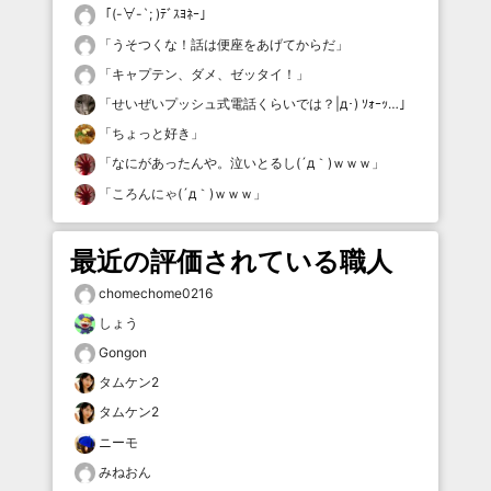
「
(-∀-`; )ﾃﾞｽﾖﾈｰ
」
「
うそつくな！話は便座をあげてからだ
」
「
キャプテン、ダメ、ゼッタイ！
」
「
せいぜいプッシュ式電話くらいでは？|д･) ｿｫｰｯ…
」
「
ちょっと好き
」
「
なにがあったんや。泣いとるし(´д｀)ｗｗｗ
」
「
ころんにゃ(´д｀)ｗｗｗ
」
最近の評価されている職人
chomechome0216
しょう
Gongon
タムケン2
タムケン2
ニーモ
みねおん