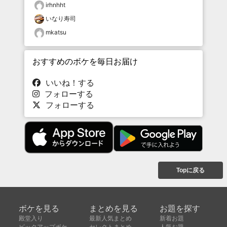
irhnhht
いなり寿司
mkatsu
おすすめのボケを毎日お届け
いいね！する
フォローする
フォローする
Topに戻る
ボケを見る
まとめを見る
お題を探す
殿堂入り
最新人気まとめ
新着お題
ピックアップボケ
セレクトまとめ
人気お題