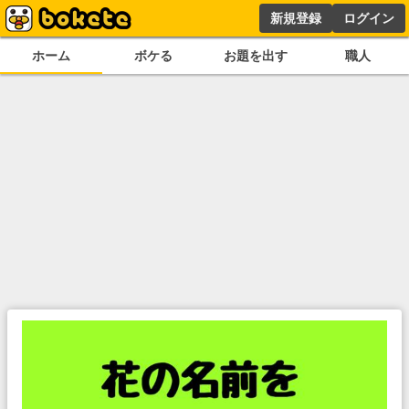
新規登録
ログイン
ホーム
ボケる
お題を出す
職人