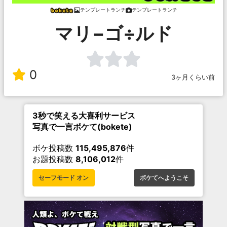
テンプレートランチ
テンプレートランチ
マリ−ゴ÷ルド
0
3ヶ月くらい前
3秒で笑える大喜利サービス
写真で一言ボケて(bokete)
ボケ投稿数
115,495,876
件
お題投稿数
8,106,012
件
セーフモード オン
ボケてへようこそ