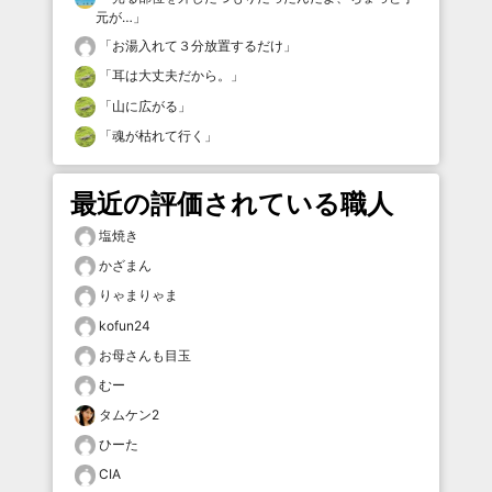
元が…
」
「
お湯入れて３分放置するだけ
」
「
耳は大丈夫だから。
」
「
山に広がる
」
「
魂が枯れて行く
」
最近の評価されている職人
塩焼き
かざまん
りゃまりゃま
kofun24
お母さんも目玉
むー
タムケン2
ひーた
CIA