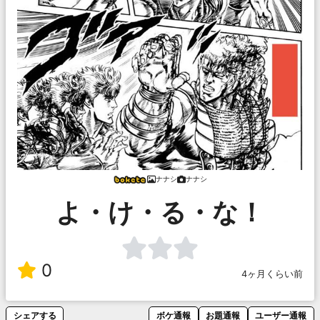
ナナシ
ナナシ
よ・け・る・な！
0
4ヶ月くらい前
シェアする
ボケ通報
お題通報
ユーザー通報