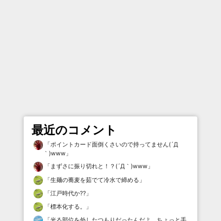
最近のコメント
「
ポイントカード面倒くさいので持ってません(´Д
｀)www
」
「
まずさに振り切れと！？(´Д｀)www
」
「
生麺の蕎麦を茹でて冷水で締める
」
「
江戸時代か⁇
」
「
標本化する。
」
「
光る部位を外したつもりだったんだよ、ちょっと手