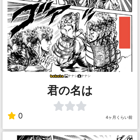
ナナシ
ナナシ
君の名は
0
4ヶ月くらい前