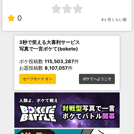
0
4ヶ月くらい前
3秒で笑える大喜利サービス
写真で一言ボケて(bokete)
ボケ投稿数
115,503,287
件
お題投稿数
8,107,057
件
セーフモード オン
ボケてへようこそ